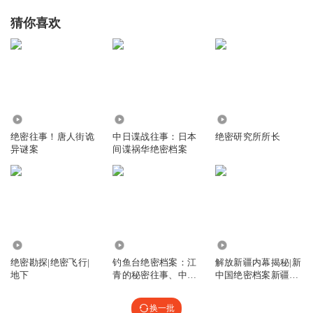
猜你喜欢
738
15.22万
1.94万
绝密往事！唐人街诡
中日谍战往事：日本
绝密研究所所长
异谜案
间谍祸华绝密档案
5.88万
145.69万
28.72万
绝密勘探|绝密飞行|
钓鱼台绝密档案：江
解放新疆内幕揭秘|新
地下
青的秘密往事、中国
中国绝密档案新疆往
红墙大事
事|解放战争
换一批