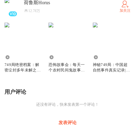
荷鲁斯Horus
加关注
12.78万
441.97万
90.95万
4.35万
749局绝密档案：解
恐怖故事会：每天一
神秘749局：中国超
密尘封多年未解之谜|
个农村民间鬼故事
自然事件真实记录|未
超自然事件|外星人|
2025悬疑惊悚
解之谜悬疑
大案纪实
用户评论
还没有评论，快来发表第一个评论！
发表评论