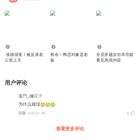
7982
5076
9379
.顶级溺宠！被反派老
救命！网恋对象是老
全员穿越女但本宫能
公宠上天
板
看见系统内容
用户评论
竈門_檷豆子
为什么就没
回复
2026-07-28
0
查看更多评论