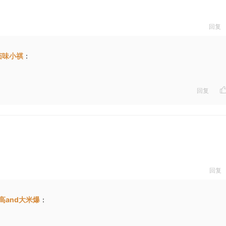
回复
茄味小祺
：
回复
回复
高and大米爆
：