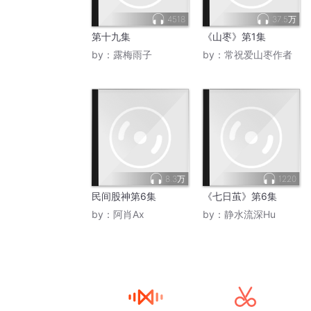
4518
37.5万
第十九集
《山枣》第1集
by：
露梅雨子
by：
常祝爱山枣作者
8.3万
1220
民间股神第6集
《七日茧》第6集
by：
阿肖Ax
by：
静水流深Hu