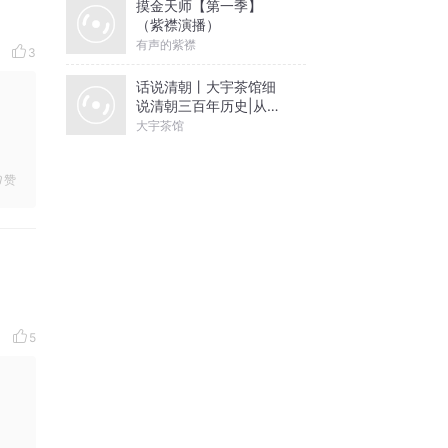
摸金天师【第一季】
（紫襟演播）
有声的紫襟
3
话说清朝丨大宇茶馆细
说清朝三百年历史|从努
尔哈赤到末代皇帝溥仪|
大宇茶馆
康熙雍正乾隆
赞
5