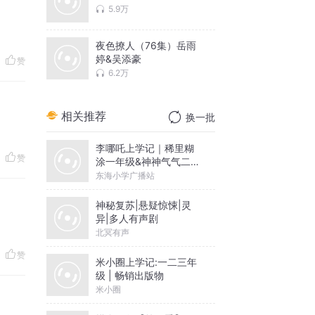
5.9万
夜色撩人（76集）岳雨
婷&吴添豪
赞
6.2万
相关推荐
换一批
李哪吒上学记｜稀里糊
赞
涂一年级&神神气气二年
级
东海小学广播站
神秘复苏|悬疑惊悚|灵
异|多人有声剧
北冥有声
赞
米小圈上学记:一二三年
级 | 畅销出版物
米小圈