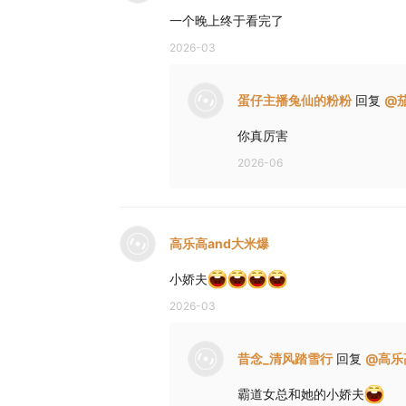
一个晚上终于看完了
2026-03
蛋仔主播兔仙的粉粉
回复
@
你真厉害
2026-06
高乐高and大米爆
小娇夫
2026-03
昔念_清风踏雪行
回复
@
高乐
霸道女总和她的小娇夫