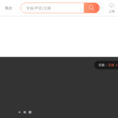
电台
上传
切换 -
音频