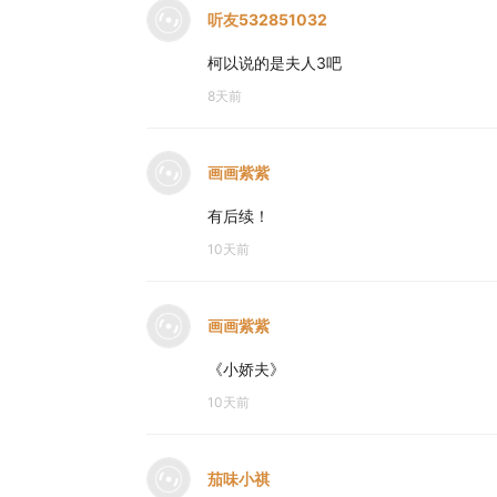
听友532851032
柯以说的是夫人3吧
8天前
画画紫紫
有后续！
10天前
画画紫紫
《小娇夫》
10天前
茄味小祺