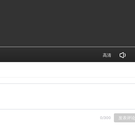
高清
发表评
0
/
300