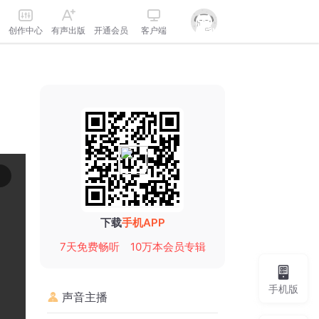
创作中心
有声出版
开通会员
客户端
下载
手机APP
7天免费畅听
10万本会员专辑
手机版
声音主播