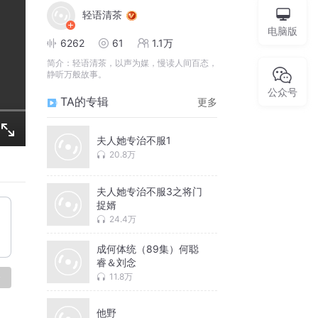
轻语清茶
电脑版
6262
61
1.1万
简介：
轻语清茶，以声为媒，慢读人间百态，
静听万般故事。
公众号
TA的专辑
更多
夫人她专治不服1
20.8万
夫人她专治不服3之将门
捉婿
24.4万
成何体统（89集）何聪
睿＆刘念
11.8万
论
他野