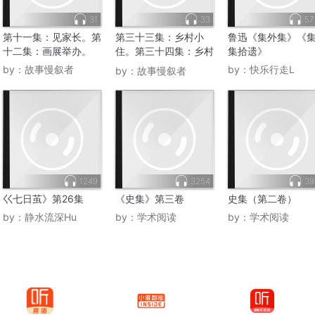
31
33
57
第十一集：见家长。第
第三十三集：乡村小
鲁迅《集外集》《
十二集：画展举办。
住。第三十四集：乡村
集拾遗》
归心。
by：
故事慢叙者
by：
快乐行走L
by：
故事慢叙者
1249
3254
39
巜七日茧》第26集
《史集》第三卷
史集（第二卷）
by：
静水流深Hu
by：
学术阅读
by：
学术阅读