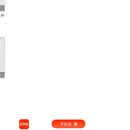
12
集外
61
手机端