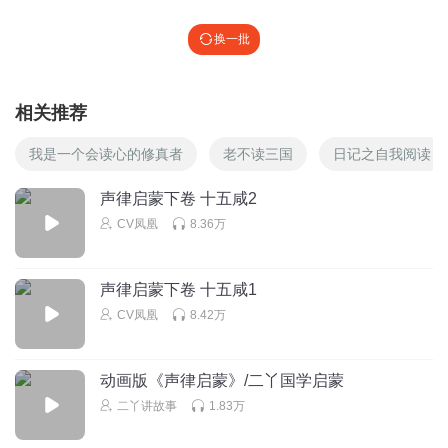
换一批
相关推荐
我是一个会读心的修真者
老不读三国
日记之自我阅读
声律启蒙下卷 十五咸2
CV凤凰
8.36万
声律启蒙下卷 十五咸1
CV凤凰
8.42万
动画版《声律启蒙》/二丫国学启蒙
二丫讲故事
1.83万