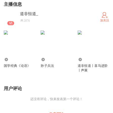
主播信息
道非恒道_
加关注
2876
22
596
233
国学经典《论语》
孙子兵法
道非恒道丨喜马进阶
丨声展
用户评论
还没有评论，快来发表第一个评论！