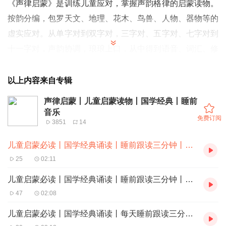
《声律启蒙》是训练儿童应对，掌握声韵格律的启蒙读物。
按韵分编，包罗天文、地理、花木、鸟兽、人物、器物等的
虚实应对。从单字对到双字对，三字对、五字对、七字对到
十一字对，声韵协调，琅琅上口，从中得到语音、词汇、修
辞的训练。从单字到多字的层层属对，读起来，如唱歌一
般。较之其它全用三言、四言句式更见韵味。这类读物，在
以上内容来自专辑
启蒙读物中独具一格，经久不衰。
声律启蒙丨儿童启蒙读物丨国学经典丨睡前
音乐
免费订阅
3851
14
儿童启蒙必读丨国学经典诵读丨睡前跟读三分钟丨声律启蒙十五咸下丨求关注订阅点赞
25
02:11
儿童启蒙必读丨国学经典诵读丨睡前跟读三分钟丨声律启蒙十五咸中丨求关注订阅点赞
47
02:08
儿童启蒙必读丨国学经典诵读丨每天睡前跟读三分钟丨声律启蒙十五咸上丨求订阅关注点赞