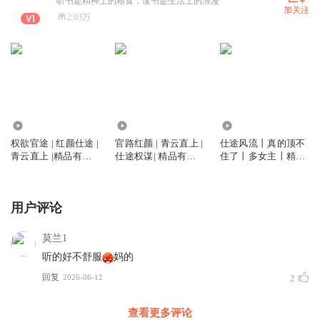
听书是精神上的粮食，读书是生活上的浪漫
加关注
2.03万
165.29万
10.33万
5253
权欲官途 | 红颜仕途 |
官路红颜 | 青云直上 |
仕途风流丨真的顶不
青云直上 |精品有声
仕途权谋| 精品有声
住了丨多女主丨精品
剧
剧
多播有声剧
用户评论
莫兰1
听的好不舒服
妈的
回复
2026-06-12
2
查看更多评论