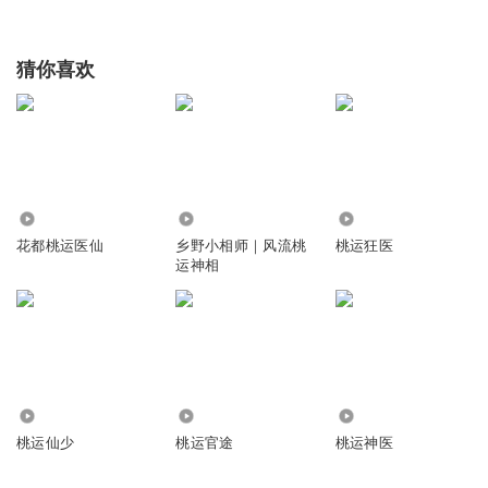
猜你喜欢
2.00万
135.40万
267.27万
花都桃运医仙
乡野小相师｜风流桃
桃运狂医
运神相
41.57万
33.94万
2.49万
桃运仙少
桃运官途
桃运神医