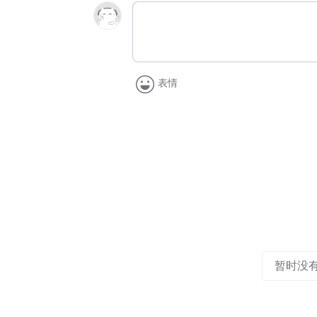
表情
暂时没