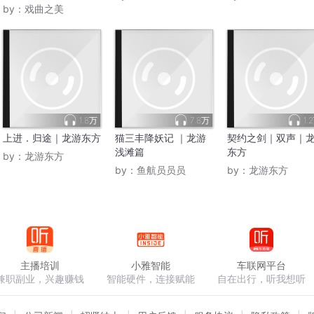
by：
戏曲之美
1.8万
7.8万
1.
上进．归途｜龙游东方
猫三丰降妖记 ｜龙游
契约之剑｜双声｜
浅滩篇
东方
by：
龙游东方
by：
鱼航员员员
by：
龙游东方
主播培训
小雅智能
车联网平台
兼职副业，兴趣赚钱
智能硬件，连接赋能
自在出行，听我想听