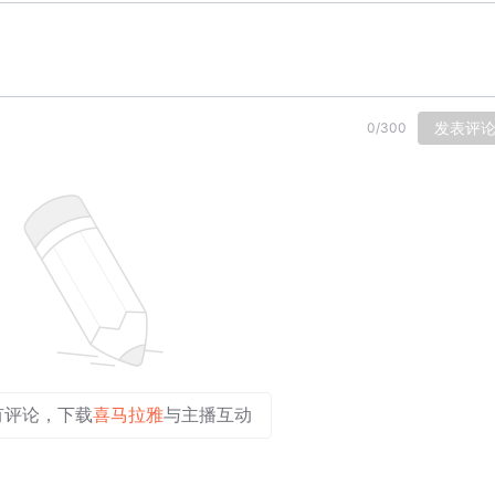
发表评
0
/
300
有评论，下载
喜马拉雅
与主播互动