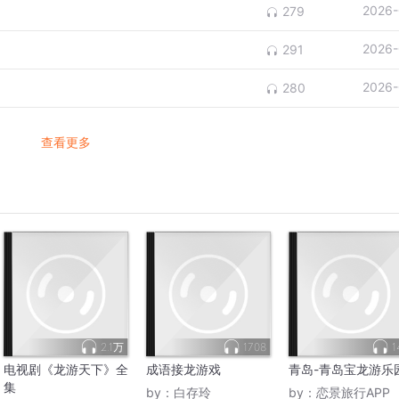
2026-
279
2026-
291
2026-
280
查看更多
2.1万
1708
1
电视剧《龙游天下》全
成语接龙游戏
青岛-青岛宝龙游乐
集
by：
白存玲
by：
恋景旅行APP