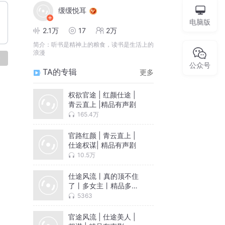
缓缓悦耳
电脑版
2.1万
17
2万
简介：
听书是精神上的粮食，读书是生活上的
浪漫
论
公众号
TA的专辑
更多
权欲官途 | 红颜仕途 |
青云直上 |精品有声剧
165.4万
官路红颜 | 青云直上 |
仕途权谋| 精品有声剧
10.5万
仕途风流丨真的顶不住
了丨多女主丨精品多播
有声剧
5363
官途风流 | 仕途美人 |