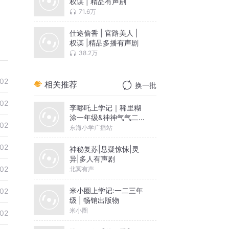
权谋 | 精品有声剧
71.6万
仕途偷香 | 官路美人 |
权谋 |精品多播有声剧
38.2万
02
相关推荐
换一批
02
李哪吒上学记｜稀里糊
涂一年级&神神气气二年
02
级
东海小学广播站
02
神秘复苏|悬疑惊悚|灵
异|多人有声剧
02
北冥有声
米小圈上学记:一二三年
02
级 | 畅销出版物
米小圈
02