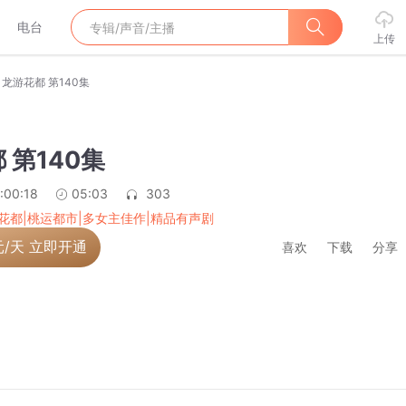
电台
上传
龙游花都 第140集
 第140集
:00:18
05:03
303
花都|桃运都市|多女主佳作|精品有声剧
元/天 立即开通
喜欢
下载
分享