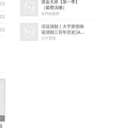
摸金天师【第一季】
02
（紫襟演播）
有声的紫襟
02
话说清朝丨大宇茶馆细
02
说清朝三百年历史|从努
尔哈赤到末代皇帝溥仪|
大宇茶馆
康熙雍正乾隆
44
园