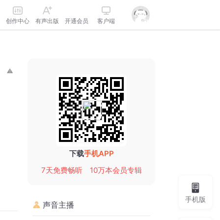
创作中心
有声出版
开通会员
客户端
下载
手机APP
7天免费畅听
10万本会员专辑
手机版
声音主播