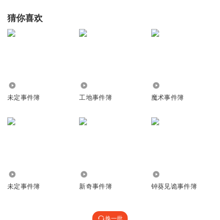
猜你喜欢
2.88万
41.18万
86.28万
未定事件簿
工地事件簿
魔术事件簿
1.29万
2315
9721
未定事件簿
新奇事件簿
钟葵见诡事件簿
换一批