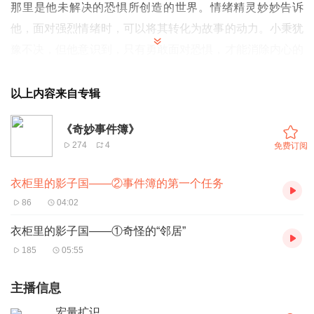
那里是他未解决的恐惧所创造的世界。情绪精灵妙妙告诉
他，面对强烈情绪时，可以将其转化为故事的动力。小秉犹
豫不决，但他意识到，只有勇敢面对恐惧，才能消除内心的
阴影。伴随着妙妙的鼓励，他准备踏入衣柜，开始一场充满
未知和挑战的冒险。究竟他能否克服自己的恐惧，获得勇气
以上内容来自专辑
徽章？
《奇妙事件簿》
00:02:04:勇敢追寻光明：探索神秘衣柜的冒险之旅
274
4
免费订阅
衣柜里的影子国——②事件簿的第一个任务
86
04:02
衣柜里的影子国——①奇怪的“邻居”
185
05:55
主播信息
宏量扩识