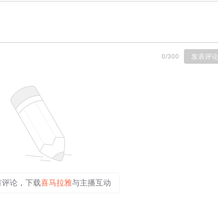
发表评
0
/
300
有评论，下载
喜马拉雅
与主播互动