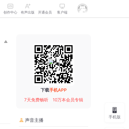
创作中心
有声出版
开通会员
客户端
下载
手机APP
7天免费畅听
10万本会员专辑
手机版
声音主播