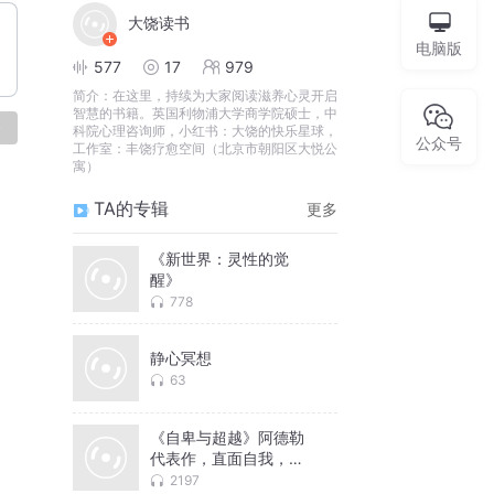
大饶读书
电脑版
577
17
979
简介：
在这里，持续为大家阅读滋养心灵开启
智慧的书籍。英国利物浦大学商学院硕士，中
论
科院心理咨询师，小红书：大饶的快乐星球，
公众号
工作室：丰饶疗愈空间（北京市朝阳区大悦公
寓）
TA的专辑
更多
《新世界：灵性的觉
醒》
778
静心冥想
63
《自卑与超越》阿德勒
代表作，直面自我，超
越自卑
2197