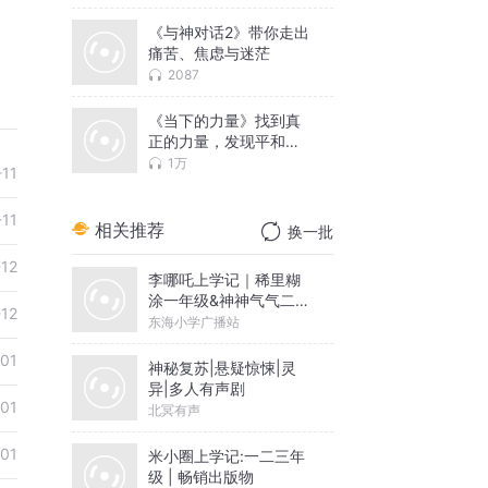
《与神对话2》带你走出
痛苦、焦虑与迷茫
2087
《当下的力量》找到真
正的力量，发现平和与
宁静的入口
1万
-11
-11
相关推荐
换一批
-12
李哪吒上学记｜稀里糊
涂一年级&神神气气二年
-12
级
东海小学广播站
01
神秘复苏|悬疑惊悚|灵
异|多人有声剧
01
北冥有声
01
米小圈上学记:一二三年
级 | 畅销出版物