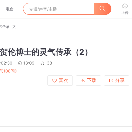
电台
上传
气传承（2）
：贺伦博士的灵气传承（2）
:02:30
13:09
38
气108问》
喜欢
下载
分享