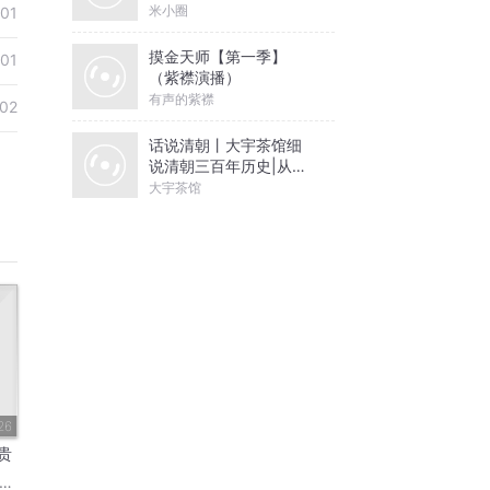
米小圈
01
摸金天师【第一季】
01
（紫襟演播）
有声的紫襟
02
话说清朝丨大宇茶馆细
说清朝三百年历史|从努
尔哈赤到末代皇帝溥仪|
大宇茶馆
康熙雍正乾隆
26
贵