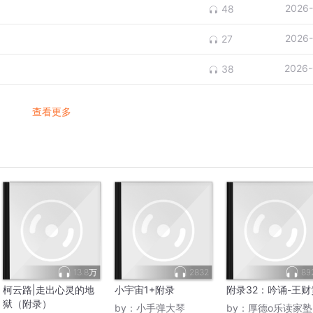
2026-
48
2026-
27
2026-
38
查看更多
13.8万
2832
89
柯云路|走出心灵的地
小宇宙1+附录
附录32：吟诵-王财
狱（附录）
by：
小手弹大琴
by：
厚德o乐读家塾读经典