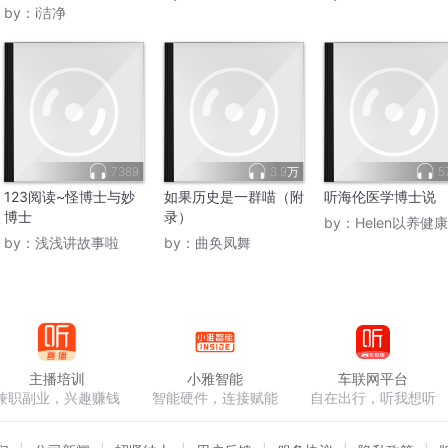
by：
i洁净
7389
3.9万
5
123阅读~怪博士与妙
如果历史是一群喵（附
听海伦医学博士说
博士
录）
by：
Helen以养健康咨询
by：
浅浅讲故事啦
by：
曲奂凤舞
主播培训
小雅智能
车联网平台
兼职副业，兴趣赚钱
智能硬件，连接赋能
自在出行，听我想听