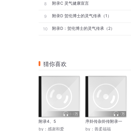
附录C 灵气健康宣言
8
附录D 贺伦博士的灵气传承（1）
9
附录D：贺伦博士的灵气传承（2）
10
猜你喜欢
6.9万
1万
附录4、5
序卦传杂卦传附录一
by：
感谢和爱
by：
善柔福福