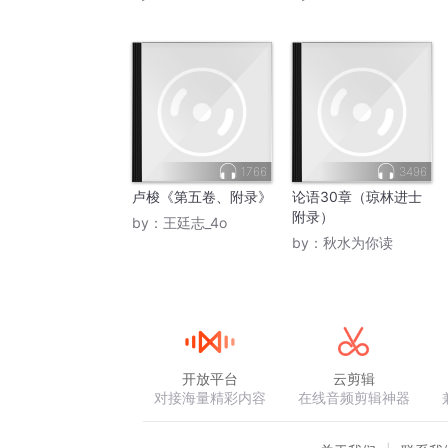
1766
3496
卢梭《第五卷、附录》
论语30章（琼林进士
附录）
by：
王廷志_4o
by：
秋水为你读
开放平台
云剪辑
对接海量精彩内容
在线音频剪辑神器