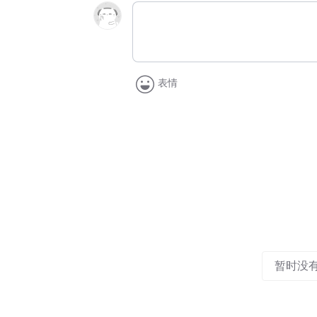
表情
暂时没