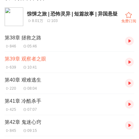
惊悚之旅 | 恐怖灵异 | 短篇故事 | 异国悬疑
8.01万
103
免费订阅
第38章 拯救之路
846
05:46
第39章 观察者之眼
639
10:41
第40章 艰难逃生
220
08:04
第41章 冷酷杀手
425
07:07
第42章 鬼迷心窍
845
09:15