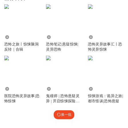
1.29万
16.00万
45.04万
恐怖之旅丨惊悚脑洞
恐怖笔记|悬疑惊悚|
恐怖灵异故事汇丨恐
反转｜合辑
灵异恐怖
怖灵异惊悚
96.02万
7116
10.71万
医院恐怖灵异故事|恐
鬼瞳师 | 恐怖悬疑灵
惊悚游戏：诡异之旅|
怖惊悚
异 | 开启惊悚探险之
都市怪谈|恐怖悬疑
旅
换一批