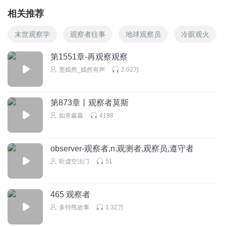
相关推荐
末世观察学
观察者往事
地球观察员
冷眼观火
第1551章-再观察观察
墨嫣然_嫣然有声
2.02万
第873章丨观察者莫斯
如意鑫鑫
4198
observer-观察者,n.观测者,观察员,遵守者
听虚空法门
51
465 观察者
多特熊故事
1.32万