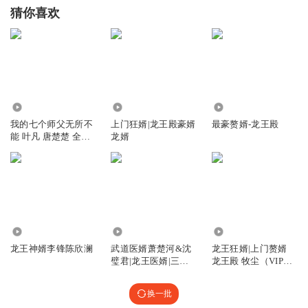
猜你喜欢
22.42万
1543.59万
4898
我的七个师父无所不
上门狂婿|龙王殿豪婿
最豪赘婿-龙王殿
能 叶凡 唐楚楚 全集
龙婿
免费
124
125.49万
5028.55万
龙王神婿李锋陈欣澜
武道医婿萧楚河&沈
龙王狂婿|上门赘婿
璧君|龙王医婿|三藏
龙王殿 牧尘（VIP快
大师
更版）
换一批