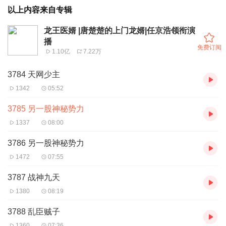
以上内容来自专辑
龙王医婿 |唐楚楚的上门龙婿|任京浩领衔演
播
免费订阅
1.10亿
7.22万
3784 天网少主
1342
05:52
3785 另一股神秘势力
1337
08:00
3786 另一股神秘势力
1472
07:55
3787 战神九天
1380
08:19
3788 乱臣贼子
1360
07:36