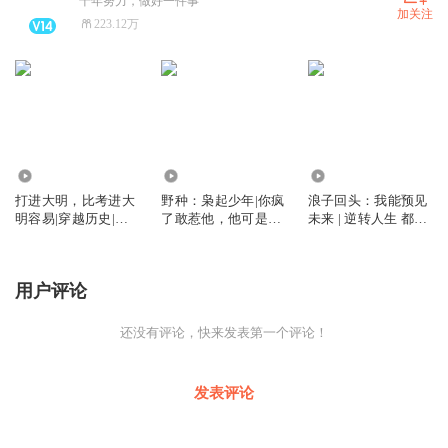
十年努力，做好一件事
加关注
223.12万
33.42万
27.85万
1503.82万
打进大明，比考进大
野种：枭起少年|你疯
浪子回头：我能预见
明容易|穿越历史|权
了敢惹他，他可是黑
未来 | 逆转人生 都市
谋|爽文
二代
爆款爽文
用户评论
还没有评论，快来发表第一个评论！
发表评论