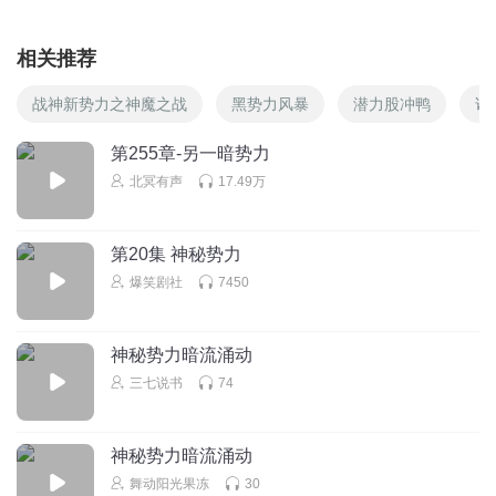
相关推荐
战神新势力之神魔之战
黑势力风暴
潜力股冲鸭
诸
第255章-另一暗势力
北冥有声
17.49万
第20集 神秘势力
爆笑剧社
7450
神秘势力暗流涌动
三七说书
74
神秘势力暗流涌动
舞动阳光果冻
30