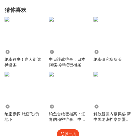
猜你喜欢
738
15.22万
1.94万
绝密往事！唐人街诡
中日谍战往事：日本
绝密研究所所长
异谜案
间谍祸华绝密档案
5.89万
146.33万
28.73万
绝密勘探|绝密飞行|
钓鱼台绝密档案：江
解放新疆内幕揭秘|新
地下
青的秘密往事、中国
中国绝密档案新疆往
红墙大事
事|解放战争
换一批