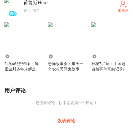
荷鲁斯Horus
加关注
12.78万
442.72万
90.97万
4.36万
749局绝密档案：解
恐怖故事会：每天一
神秘749局：中国超
密尘封多年未解之谜|
个农村民间鬼故事
自然事件真实记录|未
超自然事件|外星人|
2025悬疑惊悚
解之谜悬疑
大案纪实
用户评论
还没有评论，快来发表第一个评论！
发表评论