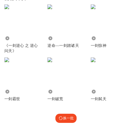
1.14万
1.06万
1.17万
《一剑逆心 之 逆心
逆命—一剑踏诸天
一剑惊神
问天》
2.04万
1.99万
2.02万
一剑霸世
一剑破荒
一剑弑天
换一批