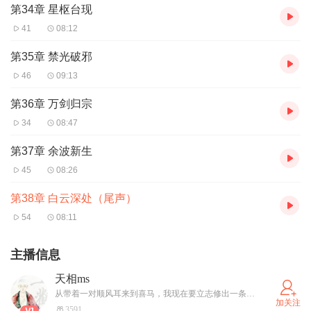
第34章 星枢台现
41
08:12
第35章 禁光破邪
46
09:13
第36章 万剑归宗
34
08:47
第37章 余波新生
45
08:26
第38章 白云深处（尾声）
54
08:11
主播信息
天相ms
从带着一对顺风耳来到喜马，我现在要立志修出一条好口条和一对完美肉肠，捣鼓出一份大家喜闻乐听的故事拼盘，结缘大家的闲暇，共赴有声盛宴。
加关注
3591