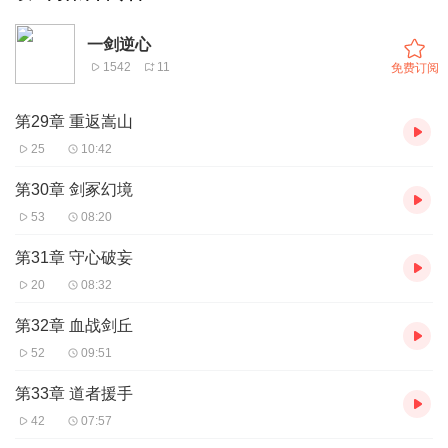
一剑逆心
1542
11
免费订阅
第29章 重返嵩山
25
10:42
第30章 剑冢幻境
53
08:20
第31章 守心破妄
20
08:32
第32章 血战剑丘
52
09:51
第33章 道者援手
42
07:57