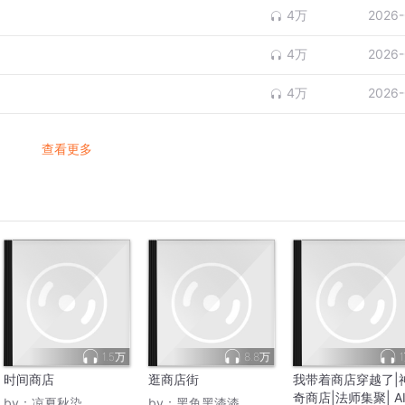
4万
2026-
4万
2026-
4万
2026-
查看更多
1.5万
8.8万
时间商店
逛商店街
我带着商店穿越了|
奇商店|法师集聚| A
by：
凉夏秋染
by：
黑鱼黑漆漆