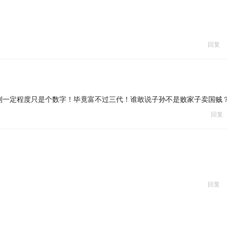
回复
到一定程度只是个数字！毕竟富不过三代！谁敢说子孙不是败家子卖国贼
回复
回复