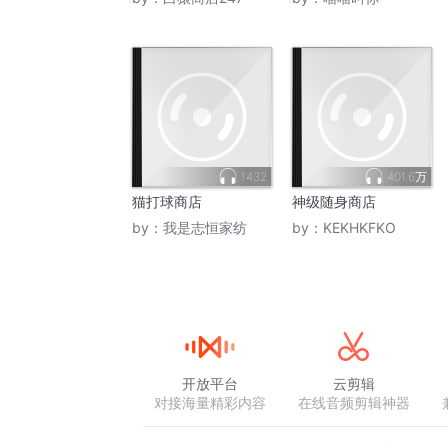
1432
401.6万
猫打球商店
神级随身商店
by：
我是志恒家纺
by：
KEKHKFKO
开放平台
云剪辑
对接海量精彩内容
在线音频剪辑神器