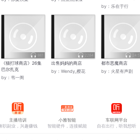
播
by：
乐在于行
861
2284
24.
《猫打球商店》26集
出售妈妈的商店
都市恶魔商店
巴尔扎克
by：
Wendy_樱花
by：
火星有声剧
by：
韦一阁
主播培训
小雅智能
车联网平台
兼职副业，兴趣赚钱
智能硬件，连接赋能
自在出行，听我想听