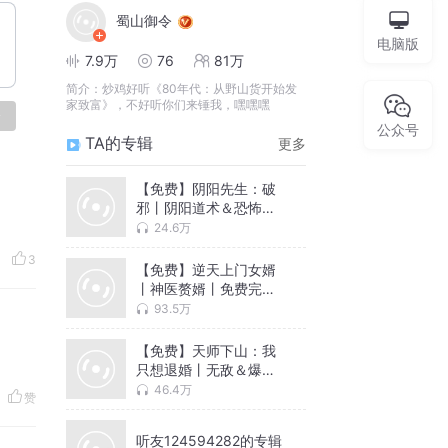
蜀山御令
电脑版
7.9万
76
81万
简介：
炒鸡好听《80年代：从野山货开始发
家致富》，不好听你们来锤我，嘿嘿嘿
论
公众号
TA的专辑
更多
【免费】阴阳先生：破
邪丨阴阳道术＆恐怖恶
灵丨悬疑灵异多人剧
24.6万
3
【免费】逆天上门女婿
丨神医赘婿丨免费完整
版
93.5万
【免费】天师下山：我
只想退婚丨无敌＆爆笑
＆爽文不圣母丨多人有
46.4万
赞
声剧
听友124594282的专辑