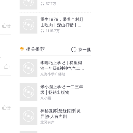
57.7万
重生1979，带着全村赶
山吃肉丨深山打猎丨东
赞
北猎人丨经典年代丨VIP
1115.7万
多人有声剧
相关推荐
换一批
？
李哪吒上学记｜稀里糊
1
涂一年级&神神气气二年
级
东海小学广播站
米小圈上学记:一二三年
级 | 畅销出版物
米小圈
赞
神秘复苏|悬疑惊悚|灵
异|多人有声剧
北冥有声