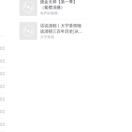
摸金天师【第一季】
（紫襟演播）
有声的紫襟
话说清朝丨大宇茶馆细
说清朝三百年历史|从努
尔哈赤到末代皇帝溥仪|
大宇茶馆
康熙雍正乾隆
02
02
02
02
02
02
02