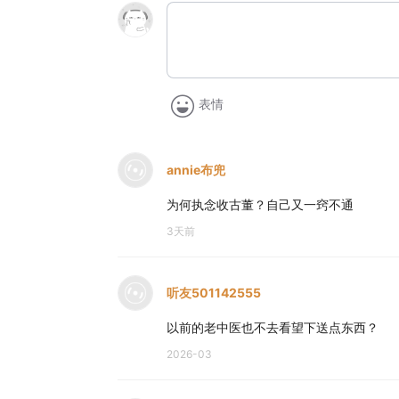
表情
annie布兜
为何执念收古董？自己又一窍不通
3天前
听友501142555
以前的老中医也不去看望下送点东西？
2026-03