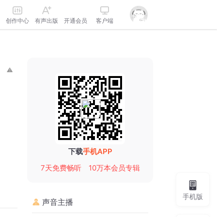
创作中心
有声出版
开通会员
客户端
下载
手机APP
7天免费畅听
10万本会员专辑
手机版
声音主播