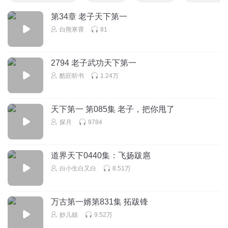
第34章 老子天下第一
白熊寒霄
81
2794 老子武功天下第一
酷匠听书
1.24万
天下第一 第085集 老子，把你甩了
探月
9784
道界天下0440集：飞扬跋扈
白小生白又白
8.51万
万古第一婿第831集 拓跋锋
妙儿姐
9.52万