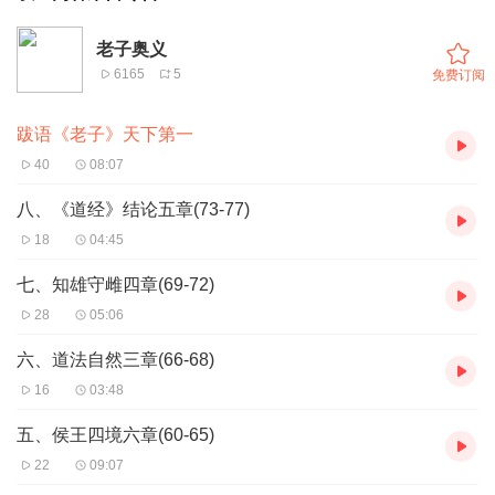
老子奥义
6165
5
免费订阅
跋语《老子》天下第一
40
08:07
八、《道经》结论五章(73-77)
18
04:45
七、知雄守雌四章(69-72)
28
05:06
六、道法自然三章(66-68)
16
03:48
五、侯王四境六章(60-65)
22
09:07