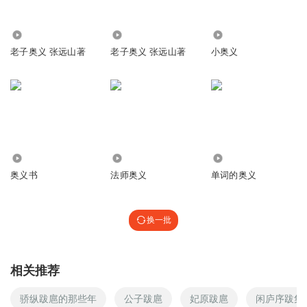
9283
1794
5649
老子奥义 张远山著
老子奥义 张远山著
小奥义
2937
98.34万
7.37万
奥义书
法师奥义
单词的奥义
换一批
相关推荐
骄纵跋扈的那些年
公子跋扈
妃原跋扈
闲庐序跋集