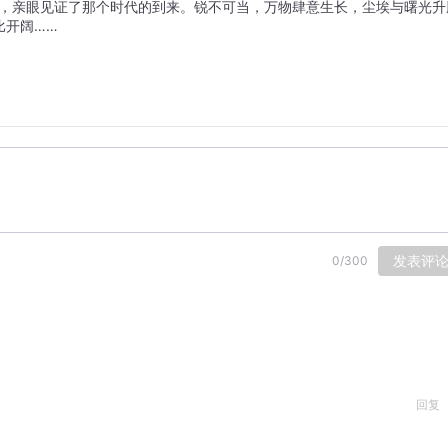
9年，亲眼见证了那个时代的到来。锐不可当，万物肆意生长，尘埃与曙光升
比开阔……
发表评
0
/
300
回复