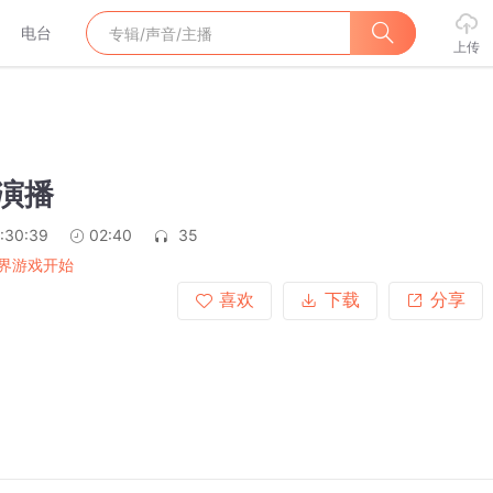
电台
上传
段演播
:30:39
02:40
35
界游戏开始
喜欢
下载
分享