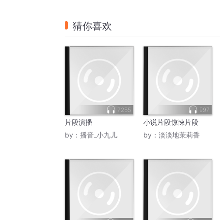
猜你喜欢
7285
997
片段演播
小说片段惊悚片段
by：
播音_小九儿
by：
淡淡地茉莉香