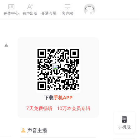
创作中心
有声出版
开通会员
客户端
下载
手机APP
7天免费畅听
10万本会员专辑
手机版
声音主播