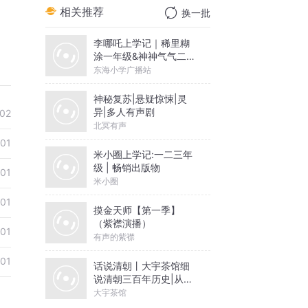
相关推荐
换一批
李哪吒上学记｜稀里糊
涂一年级&神神气气二年
级
东海小学广播站
神秘复苏|悬疑惊悚|灵
异|多人有声剧
02
北冥有声
01
米小圈上学记:一二三年
级 | 畅销出版物
01
米小圈
01
摸金天师【第一季】
（紫襟演播）
01
有声的紫襟
01
话说清朝丨大宇茶馆细
说清朝三百年历史|从努
尔哈赤到末代皇帝溥仪|
大宇茶馆
康熙雍正乾隆