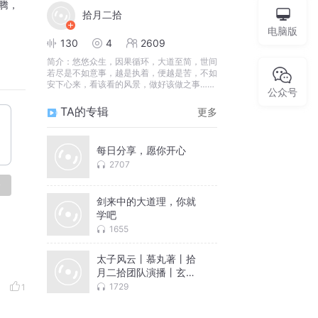
腾，
拾月二拾
电脑版
130
4
2609
简介：
悠悠众生，因果循环，大道至简，世间
若尽是不如意事，越是执着，便越是苦，不如
安下心来，看该看的风景，做好该做之事……
公众号
TA的专辑
更多
每日分享，愿你开心
2707
论
剑来中的大道理，你就
学吧
1655
太子风云丨慕丸著丨拾
月二拾团队演播丨玄幻
武侠
1729
1