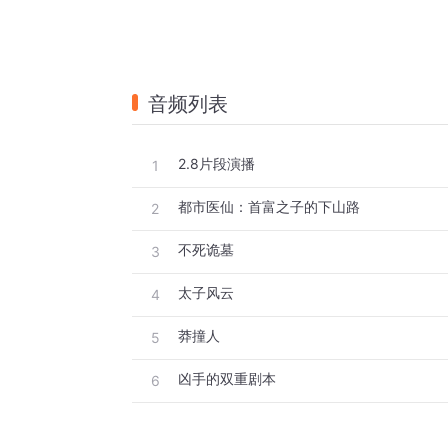
音频列表
2.8片段演播
1
都市医仙：首富之子的下山路
2
不死诡墓
3
太子风云
4
莽撞人
5
凶手的双重剧本
6