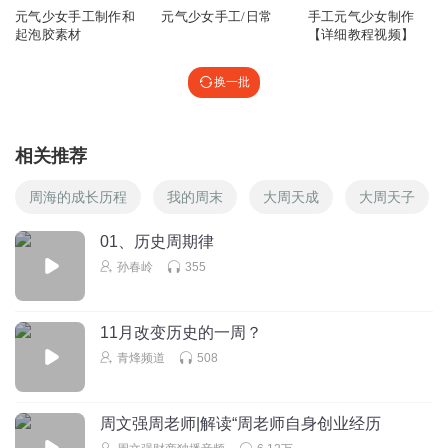
元气少女手工制作和
元气少女手工/日常
手工元气少女制作
b
起泡胶素材
【详细教程视频】
回复
2026-04-23
0
换一批
相关推荐
周海的成长历程
我的周末
大周天成
大周天子
01、历史周期律
孙春岭
355
11月改变历史的一周？
青烽频道
508
周文强周老师|解读“周老师自身创业经历