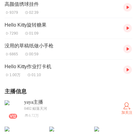
高颜值绣球挂件
9379
02:39
Hello Kitty旋转糖果
7290
01:09
没用的草稿纸做小手枪
6865
00:59
Hello Kitty作业打卡机
1.00万
01:10
主播信息
yaya主播
0402.鲸落天河
加关注
6.72万