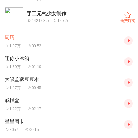
手工元气少女制作
1424.03万
1.67万
免费订阅
周历
1.97万
00:53
迷你小冰箱
1.59万
01:19
大鼠监狱豆豆本
1.17万
00:45
戒指盒
1.22万
02:17
星星围巾
8057
00:15