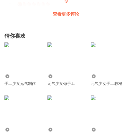
回复
2026-04-11
3
查看更多评论
山竹精灵
好看呀。‼(•'╻'• )꒳ᵒ꒳ (՞⸝⸝o̴̶̷̥᷅ ̫ o̴̶̷̥᷅⸝⸝՞)
猜你喜欢
回复
2026-07-26
2
13817629txf
回复
2026-04-11
1
86.33万
5942
9.09万
手工少女元气制作
元气少女做手工
元气少女手工教程
漁自愈
能不能看看我的专辑？能不能看看我的专辑？能不能看看我
的专辑？能不能看看我的专辑？能不能看看我的专辑？能不
能看看我的专辑？求求了，求求了，求求了
回复
2026-07-25
0
3.36万
122.81万
159.09万
听友503718670