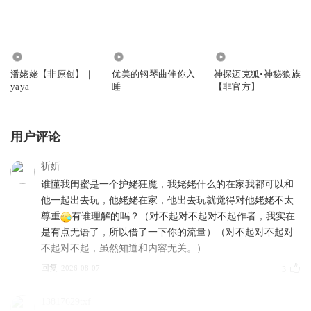
341.67万
1.13万
2984
潘姥姥【非原创】｜
优美的钢琴曲伴你入
神探迈克狐•神秘狼族
yaya
睡
【非官方】
用户评论
祈妡
谁懂我闺蜜是一个护姥狂魔，我姥姥什么的在家我都可以和
他一起出去玩，他姥姥在家，他出去玩就觉得对他姥姥不太
尊重
有谁理解的吗？（对不起对不起对不起作者，我实在
是有点无语了，所以借了一下你的流量）（对不起对不起对
不起对不起，虽然知道和内容无关。）
回复
2026-08-07
3
13817629txf