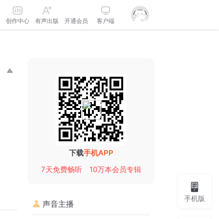
创作中心
有声出版
开通会员
客户端
下载
手机APP
7天免费畅听
10万本会员专辑
手机版
声音主播