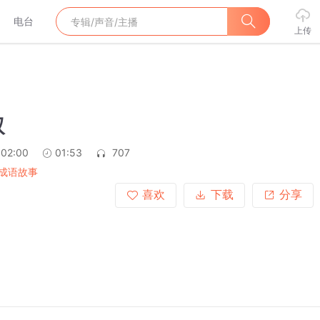
电台
上传
双
:02:00
01:53
707
成语故事
喜欢
下载
分享