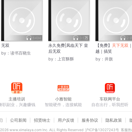
6494
3.5万
2.
无双
永久免费|凤临天下 皇
【免费】
天下无双
后无双
越｜搞笑
by：
读书百晓生
by：
上官酥酥
by：
井旗
主播培训
小雅智能
车联网平台
兼职副业，兴趣赚钱
智能硬件，连接赋能
自在出行，听我想听
们
公司新闻
招贤纳士
用户反馈
服务协议
隐私政策
2026
www.ximalaya.com lnc. ALL Rights Reserved
沪ICP备13027243号
客服热线