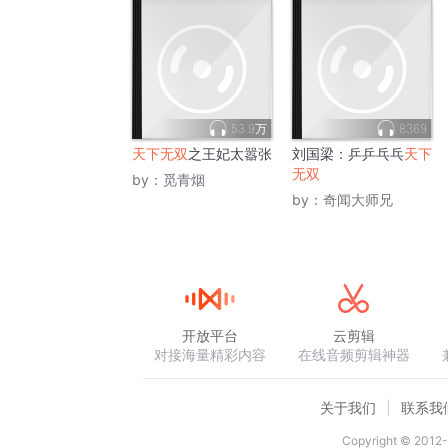
53.9万
8369
天下无双
之王妃太嚣张
刘国梁：乒乒乓乓
天下
无双
by：
觅青烟
by：
奇闻大师兄
开放平台
云剪辑
对接海量精彩内容
在线音频剪辑神器
关于我们
联系我
Copyright © 2012-