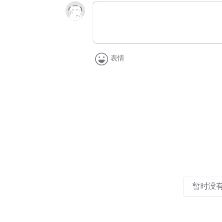
表情
暂时没