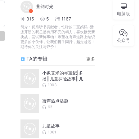
萱韵时光
电脑版
315
5
1167
简介：
优秀听书贡献者，忙碌的二宝妈妈~活
泼开朗的我总是有用不完的精力，喜欢接受新
论
挑战，尝试新鲜事物！希望在有声道路上结识
公众号
更多的小伙伴，让我们携手同行，越走越远！
期待你的关注与评价！
TA的专辑
更多
小象艾米的寻宝记|多
播||儿童探险故事||儿童
成长||寻宝
1903
蜜声热点话题
63
儿童故事
1081