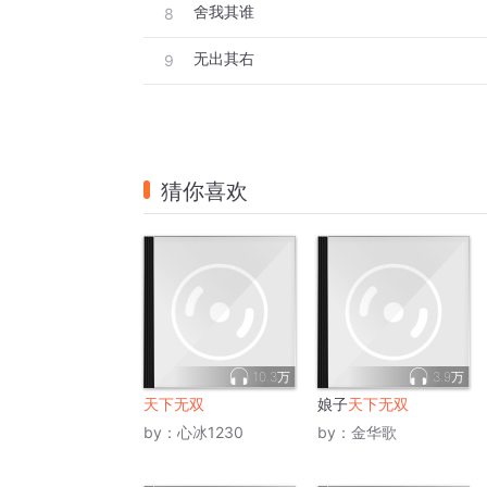
舍我其谁
8
无出其右
9
猜你喜欢
10.3万
3.9万
天下无双
娘子
天下无双
by：
心冰1230
by：
金华歌