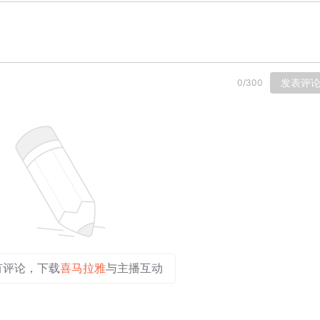
发表评
0
/
300
有评论，下载
喜马拉雅
与主播互动