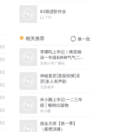
83期进阶作业
774
相关推荐
换一批
02
李哪吒上学记｜稀里糊
涂一年级&神神气气二年
02
级
东海小学广播站
02
神秘复苏|悬疑惊悚|灵
异|多人有声剧
02
北冥有声
02
米小圈上学记:一二三年
级 | 畅销出版物
02
米小圈
02
摸金天师【第一季】
（紫襟演播）