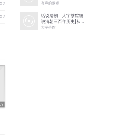
有声的紫襟
02
话说清朝丨大宇茶馆细
02
说清朝三百年历史|从努
尔哈赤到末代皇帝溥仪|
大宇茶馆
康熙雍正乾隆
3万