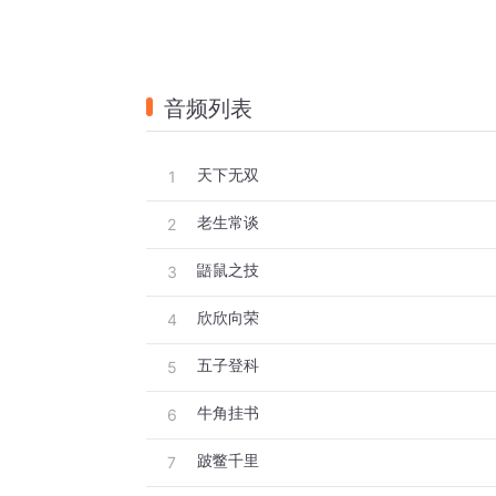
音频列表
天下无双
1
老生常谈
2
鼯鼠之技
3
欣欣向荣
4
五子登科
5
牛角挂书
6
跛鳖千里
7