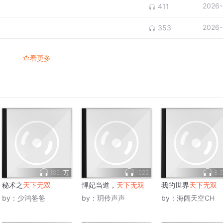
2026-
411
2026-
353
查看更多
109.1万
1922
8.
秘术之
天下无双
悍妃当道，
天下无双
我的世界
天下无双
by：
少鸿爸爸
by：
玥伶声声
by：
海阔天空CH