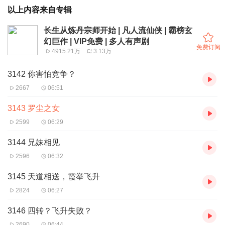
以上内容来自专辑
长生从炼丹宗师开始 | 凡人流仙侠 | 霸榜玄
幻巨作 | VIP免费 | 多人有声剧
免费订阅
4915.21万
3.13万
3142 你害怕竞争？
2667
06:51
3143 罗尘之女
2599
06:29
3144 兄妹相见
2596
06:32
3145 天道相送，霞举飞升
2824
06:27
3146 四转？飞升失败？
2690
06:44