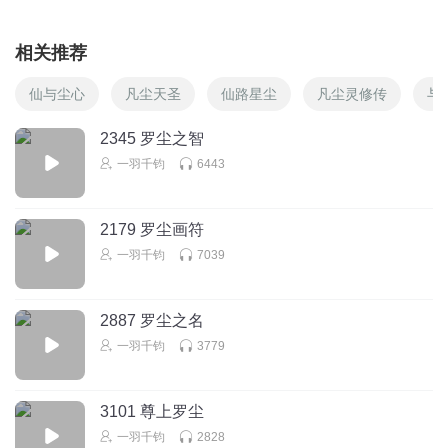
相关推荐
仙与尘心
凡尘天圣
仙路星尘
凡尘灵修传
与
2345 罗尘之智
一羽千钧
6443
2179 罗尘画符
一羽千钧
7039
2887 罗尘之名
一羽千钧
3779
3101 尊上罗尘
一羽千钧
2828