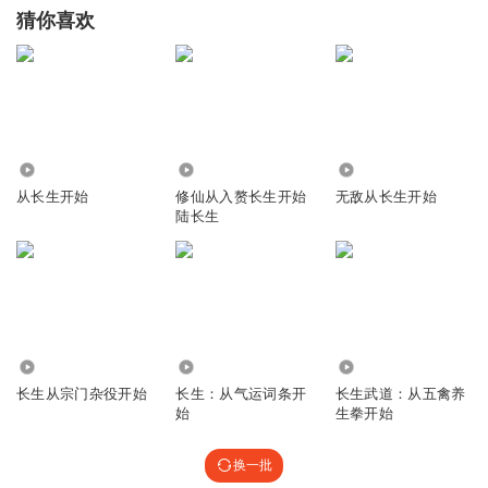
猜你喜欢
2121
67
7.33万
从长生开始
修仙从入赘长生开始
无敌从长生开始
陆长生
22.65万
2.62万
3.76万
长生从宗门杂役开始
长生：从气运词条开
长生武道：从五禽养
始
生拳开始
换一批