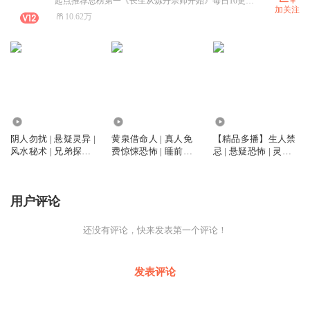
起点推荐总榜第一《长生从炼丹宗师开始》每日10更。兄弟们别光听，订阅关注来一波啊。
加关注
10.62万
10.73万
115.78万
99.40万
阴人勿扰 | 悬疑灵异 |
黄泉借命人 | 真人免
【精品多播】生人禁
风水秘术 | 兄弟探险
费惊悚恐怖 | 睡前切
忌 | 悬疑恐怖 | 灵异
VIP免费多人有声剧
勿收听
探险 | 3分钟上瘾
用户评论
还没有评论，快来发表第一个评论！
发表评论