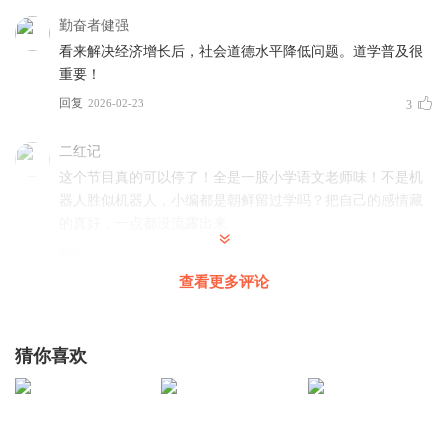
柳宗元、苏轼、韩愈、欧阳修的文章与其崇尚的
“
道
”
保有内
勤奋者健强
在的一致性。他们的古文也风格各异，形成了
“
文如其道
”
的
看来解决经济增长后，社会道德水平降低问题。道学普及很
重要！
鲜明特质。道是文的内涵和精神，而文是表达道的语言载
回复
2026-02-23
3
体。道的影响并未止步于古文领域，还推动了宋代诗歌和词
的文学革命，打破了文体之间的局限。
二红记
这个节目真的可以停了！全是一股小学语文老师味！不是机
器人胜似机器人，小编都是朝鲜留过学吗？把自己的感情藏
书名：《文以载道：唐宋四大家的道论与文学》
的真好，一点都没流露出来
作者：朱刚
回复
2026-03-12
2
撰稿人：棠溪工作室
查看更多评论
GOLDENEYE_R
回复 @
二红记
:
你是小学生吧？最烦小学老师
编辑：
佳音
主播：1号麦克
猜你喜欢
硬派老生_龙哥
制作：喜马讲书
👍
监制
&
运营：鲁佳音 钱妤雯
回复
2026-02-23
1
总编辑：梁涵