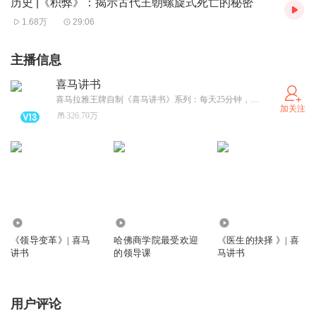
历史 |《积弊》：揭示古代王朝螺旋式死亡的秘密
1.68万
29:06
万事万物都有其理，通过
“
引物连类
”
，我们能够得出关于现
实生活的种种常理。但在常理背后，还有一个包容一切
主播信息
的
“
至理
”
。至理贯通自然、人情和社会，是最抽象最具有普
喜马讲书
遍性的存在，是哲学思考的终极答案。
喜马拉雅王牌自制《喜马讲书》系列：每天25分钟，为你解读全球好书。（原《天天听好书》）
加关注
326.70万
苏轼提出
“
道
”
是自然规律的总称。在他看来，道藏在万物的
变化之中，而非万物之前的孤立存在。道是发生变化的万物
的总和，是自然全体的总名，也是自然规律的总称。为了真
正认识
“
道
”
，人们必须研究自然的总体，而不是局限在个人
的观念之中。
2019
2190
1846
《领导变革》| 喜马
哈佛商学院最受欢迎
《医生的抉择 》| 喜
苏轼的道学还触及了
“
美
”
的本质，他认为道的永恒性、完整
讲书
的领导课
马讲书
性和无限性，正是美的核心内涵。自然全体蕴含着无穷的
美，而人对道的体悟，本质上是一种审美感悟。
用户评论