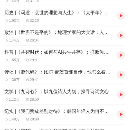
1.44万
31:14
人们的行为，却不关心他们的思想和精神。
历史 |《冯道：乱世的理想与人生》：《太平年》的传奇宰相乱世中的当做则做
孔子认为理想的社会境况，应当是清净淳化和礼乐昌明的统
1.93万
32:20
一。儒家主张
“
发乎情，止乎礼
”
，人的情感是自然的，但需
政治 |《世界不是平的》：地理学家的大实话：人类生而不平等
要用礼来节制人情。在人情之中，还有恶意和欲望，唯有维
1.74万
28:34
护礼制的权威性，才能够让社会风俗淳朴良善。
科普 |《共智时代：如何与AI共生共存》：打败你的不是AI，而是善于使用AI的人
韩愈所谓的
“
道
”
是
“
相生养之道
”
。从百姓衣食住行的基本需
1.65万
29:51
求，到礼乐刑罚、君臣伦理，
“
道
”
贯穿于人类社会的一切活
传记 |《源代码》：比尔·盖茨首部自传，他怎么看待他的成功？
动之中，源源不断地哺育人们的生活和生命体验。
“
礼教
”
则
1.36万
29:41
是道的具体体现，是实现道的制度。就这样，韩愈提出
文学 |《九诗心》：以九位诗人为钥，探寻诗词文心
了
“
寓道于教
”
，实现了
“
道
”
和
“
礼
”
的统一。
1.12万
28:50
韩愈所理解的
“
道
”
是由一位位圣人传下来的，后人可以根据
纪实 |《我们赞成差别对待》：韩国年轻人为何不睡觉？这本书给你答案！
典籍学习并了解。而欧阳修突破了他的局限，要求越过儒家
1.49万
29:09
典籍，直接面对自然和人情，了解其中的
“
道理
”
。