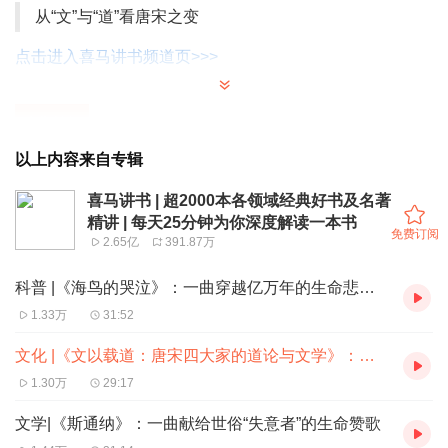
从“文”与“道”看唐宋之变
点击进入喜马讲书频道页>>>
精华笔记
以上内容来自专辑
中唐时期，面对国家的衰败局面，文人士子们虽然互相攻
击，但都有同一个目标。他们希望实现国家的
“
中兴
”
。为
喜马讲书 | 超2000本各领域经典好书及名著
精讲 | 每天25分钟为你深度解读一本书
此，他们必须改变六朝以来思想涣散、人心浮动的社会现
免费订阅
2.65亿
391.87万
实，以儒道稳固国家的根基。
科普 |《海鸟的哭泣》：一曲穿越亿万年的生命悲鸣与生态警示
啖助希望能够让人情和制度和谐统一，革除时代的弊病。柳
1.33万
31:52
宗元继承了啖助的思想，却将
“
道
”
与
“
礼
”
彻底对立，形成了
文化 |《文以载道：唐宋四大家的道论与文学》：从“文”与“道”看唐宋之变
以
“
尧舜之道
”
为核心的理论体系。圣人之道就是尧舜之道，
1.30万
29:17
通过强调仁义来影响众人的价值观念，实现社会风气的澄
文学|《斯通纳》：一曲献给世俗“失意者”的生命赞歌
明。而文王、周公只看到了礼教的作用，用具体的制度约束