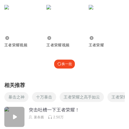
21.93万
500.27万
5.71万
王者荣耀视频
王者荣耀视频
王者荣耀
换一批
相关推荐
暴击之神
十万暴击
王者荣耀之高手如云
王者荣耀
突击吐槽一下王者荣耀！
薯条酱
2.50万