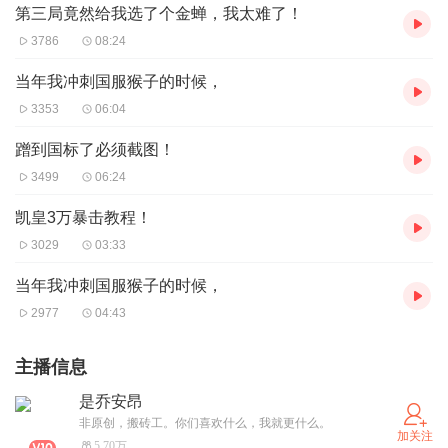
第三局竟然给我选了个金蝉，我太难了！
3786
08:24
当年我冲刺国服猴子的时候，
3353
06:04
蹭到国标了必须截图！
3499
06:24
凯皇3万暴击教程！
3029
03:33
当年我冲刺国服猴子的时候，
2977
04:43
主播信息
是乔安昂
非原创，搬砖工。你们喜欢什么，我就更什么。
加关注
5.70万