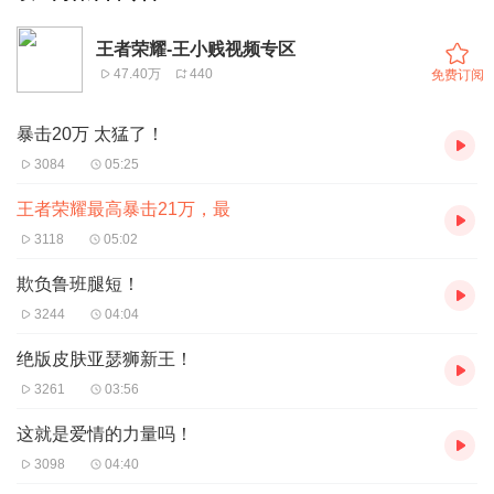
王者荣耀-王小贱视频专区
47.40万
440
免费订阅
暴击20万 太猛了！
3084
05:25
王者荣耀最高暴击21万，最
3118
05:02
欺负鲁班腿短！
3244
04:04
绝版皮肤亚瑟狮新王！
3261
03:56
这就是爱情的力量吗！
3098
04:40