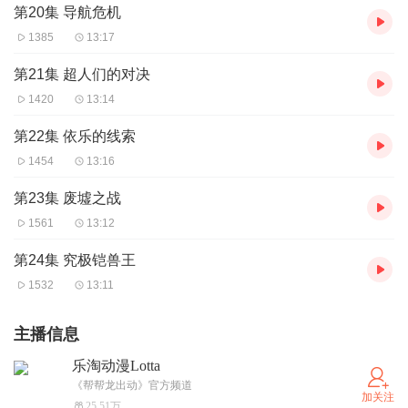
第20集 导航危机
1385
13:17
第21集 超人们的对决
1420
13:14
第22集 依乐的线索
1454
13:16
第23集 废墟之战
1561
13:12
第24集 究极铠兽王
1532
13:11
主播信息
乐淘动漫Lotta
《帮帮龙出动》官方频道
加关注
25.51万