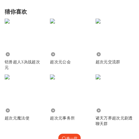
猜你喜欢
4.46万
362.26万
782.67万
铠兽超人3决战超次
超次元公会
超次元交流群
元
1.00万
2.48万
17.48万
超次元魔法使
超次元事务所
诸天万界超次元剧透
聊天群
换一批