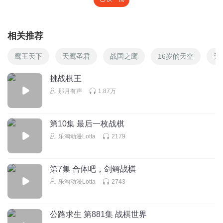
相关推荐
鹰王天下
天鹰圣君
战国之鹰
16岁的天空
天
挑战棋王
那月有声
1.87万
第10集 最后一枚战棋
乐淘动漫Lotta
2179
第7集 合体吧，剑鳄战棋
乐淘动漫Lotta
2743
公路求生 第881集 战棋世界