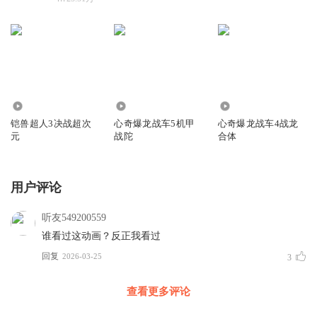
4.46万
3.07万
2.09万
铠兽超人3决战超次
心奇爆龙战车5机甲
心奇爆龙战车4战龙
元
战陀
合体
用户评论
听友549200559
谁看过这动画？反正我看过
回复
2026-03-25
3
查看更多评论