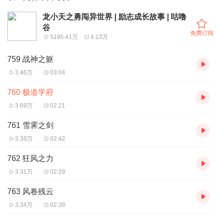
龙小天之勇闯异世界 | 励志成长故事 | 咕噜
谷
免费订阅
5195.41万
4.13万
759 战神之躯
3.46万
03:04
760 极道学府
3.69万
02:21
761 雪霁之剑
3.38万
02:42
762 狂风之力
3.31万
02:29
763 风卷残云
3.34万
02:38