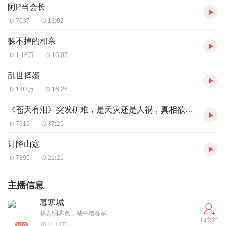
阿P当会长
7037
13:02
躲不掉的相亲
1.18万
16:07
乱世择婿
1.03万
16:26
《苍天有泪》突发矿难，是天灾还是人祸，真相欲盖弥彰（XIMI粉丝团畅听）
7616
37:25
计降山寇
7895
21:21
主播信息
暮寒城
林表明霁色，城中增暮寒。
加关注
11.18万