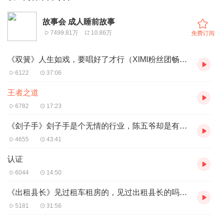
故事会 成人睡前故事
7499.81万
10.86万
免费订阅
《双簧》人生如戏，要唱好了才行（XIMI粉丝团畅听）
6122
37:06
王者之道
6782
17:23
《刽子手》刽子手是个无情的行业，陈五爷却是有情有义的人（XIMI粉丝团畅听）
4655
43:41
认证
6044
14:50
《出租县长》见过租车租房的，见过出租县长的吗（XIMI粉丝团畅听）
5181
31:56