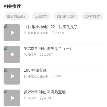
相关推荐
最后的圣战2
三生界2
我们的二战2
女神末日2
《快乐小神仙》22：法宝失灵了
昌辉叔叔讲故事
6.66万
第202章 神仙眼失灵了（一）
汤圈圈
1.05万
193 神仙宝藏
小靓姐姐讲故事
3983
第259章 神仙洞府乃宝地
喃小鱼
4513