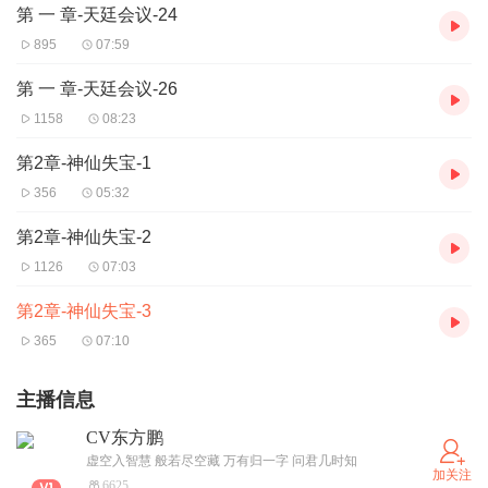
第 一 章-天廷会议-24
895
07:59
第 一 章-天廷会议-26
1158
08:23
第2章-神仙失宝-1
356
05:32
第2章-神仙失宝-2
1126
07:03
第2章-神仙失宝-3
365
07:10
主播信息
CV东方鹏
虚空入智慧 般若尽空藏 万有归一字 问君几时知
加关注
6625