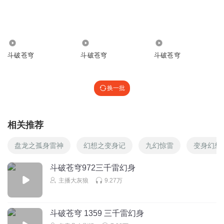
5036
685
1.86万
斗破苍穹
斗破苍穹
斗破苍穹
换一批
相关推荐
盘龙之孤身雷神
幻想之变身记
九幻惊雷
变身幻想
斗破苍穹972三千雷幻身
主播大灰狼
9.27万
斗破苍穹 1359 三千雷幻身