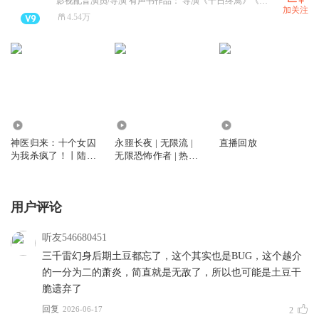
影视配音演员/导演 有声书作品： 导演《十日终焉》《诸神愚戏》等… 配音《知否知否应是绿肥红瘦》顾廷烨 《簪中录》王蕴 《我以狐仙镇百鬼》吴劫 等…
加关注
4.54万
22.94万
131.63万
929
神医归来：十个女囚
永噩长夜 | 无限流 |
直播回放
为我杀疯了！丨陆龙
无限恐怖作者 | 热血 |
洛可情丨杀伐果断丨
多人有声剧
多人有声剧
用户评论
听友546680451
三千雷幻身后期土豆都忘了，这个其实也是BUG，这个越介
的一分为二的萧炎，简直就是无敌了，所以也可能是土豆干
脆遗弃了
回复
2026-06-17
2