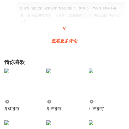
听友546680451
回复 @
听友546680451
:
先不说斗帝的时候来个分
身，在斗圣的时候来一下分身，这谁受得了，打魂殿殿主不得吊起
来打
Zorro_3u
查看更多评论
地妖傀：喂我花生啊
回复
2026-03-02
2
猜你喜欢
好好先生姚小葱
萧炎：感谢老铁的打赏
回复
2026-02-21
0
6027
3204
8275
斗破苍穹
斗破苍穹
斗破苍穹