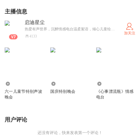
主播信息
启迪星尘
热爱有声世界，沉醉情感电台温柔絮语，倾心儿童绘本奇妙故事，以配音传递千般情绪，愿用声音编织美好，期待用声音与你相遇，传递温暖与感动！
加关注
4133
4394
2.97万
19.68万
六一儿童节特别声波
国庆特别晚会
《心事漂流瓶》情感
晚会
电台
用户评论
还没有评论，快来发表第一个评论！