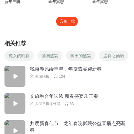
新年专辑
新年冥想
新年冥想
换一批
相关推荐
魔女的晚宴
倾国盛宴
国王的盛宴
盛宴之仙语
税惠春风绘丰年，年货盛宴迎新春
羊城晚报
134
文旅融合年味浓 新春盛宴乐三秦
人民日报海外网
63
共度新春佳节！龙年春晚影院公益直播点亮新
春