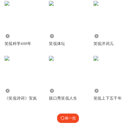
843
3643
1.88万
笑侃科学400年
笑侃体坛
笑侃洋词儿
2.34万
2.67万
21.99万
《笑侃诗词》安岚
脱口秀笑侃人生
笑侃上下五千年
换一批