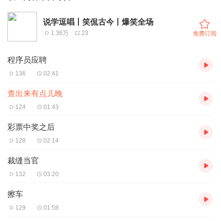
说学逗唱丨笑侃古今丨爆笑全场
1.36万
23
免费订阅
程序员应聘
136
02:41
查出来有点儿晚
124
01:43
彩票中奖之后
128
02:14
裁缝当官
132
03:20
擦车
129
01:58