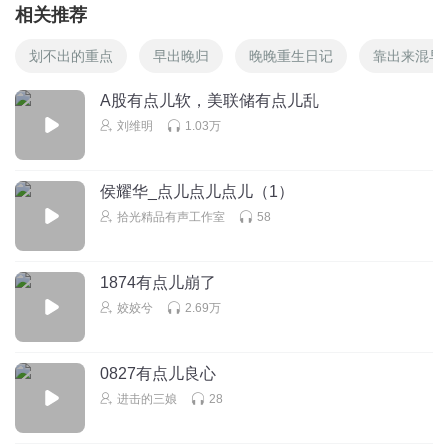
相关推荐
划不出的重点
早出晚归
晚晚重生日记
靠出来混早
A股有点儿软，美联储有点儿乱
刘维明
1.03万
侯耀华_点儿点儿点儿（1）
拾光精品有声工作室
58
1874有点儿崩了
姣姣兮
2.69万
0827有点儿良心
进击的三娘
28