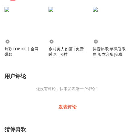
76.51万
7.68万
12.74万
热歌TOP100丨全网
乡村美人如画 | 免费 |
抖音热歌|苹果香歌
爆款
暧昧 | 乡村
曲|版本合集|免费
用户评论
还没有评论，快来发表第一个评论！
发表评论
猜你喜欢