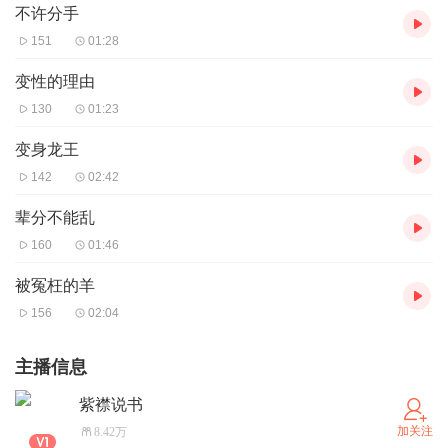
不许分手
151
01:28
变性的理由
130
01:23
变身龙王
142
02:42
辈分不能乱
160
01:46
被冤枉的羊
156
02:04
主播信息
紫襟说书
加关注
8.42万