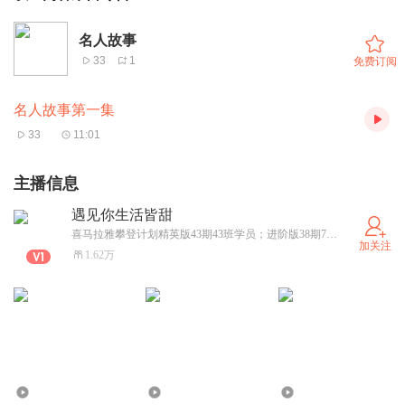
名人故事
33
1
免费订阅
名人故事第一集
33
11:01
主播信息
遇见你生活皆甜
喜马拉雅攀登计划精英版43期43班学员；进阶版38期7班学员；有声制作人3期5班学员；AI创作营6期5班学员
加关注
1.62万
3569
0
1985