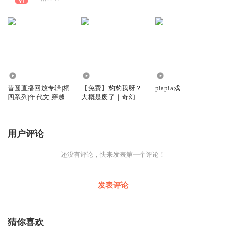
40.79万
5315
187
昔圆直播回放专辑|桐
【免费】豹豹我呀？
piapia戏
四系列|年代文|穿越
大概是废了｜奇幻｜
灵异｜幽默｜多播
用户评论
还没有评论，快来发表第一个评论！
发表评论
猜你喜欢