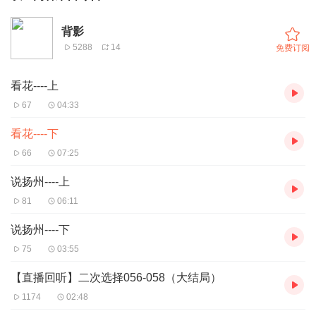
背影
5288
14
免费订阅
看花----上
67
04:33
看花----下
66
07:25
说扬州----上
81
06:11
说扬州----下
75
03:55
【直播回听】二次选择056-058（大结局）
1174
02:48