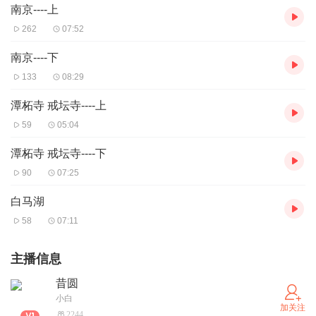
南京----上
262
07:52
南京----下
133
08:29
潭柘寺 戒坛寺----上
59
05:04
潭柘寺 戒坛寺----下
90
07:25
白马湖
58
07:11
主播信息
昔圆
小白
加关注
2244