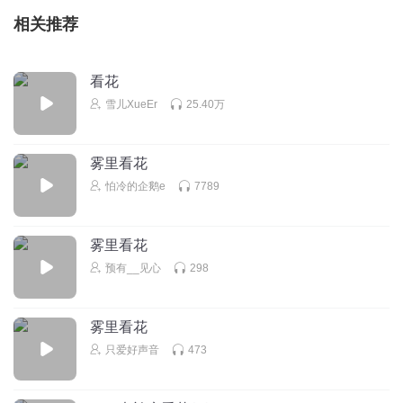
相关推荐
看花
雪儿XueEr
25.40万
雾里看花
怕冷的企鹅e
7789
雾里看花
预有__见心
298
雾里看花
只爱好声音
473