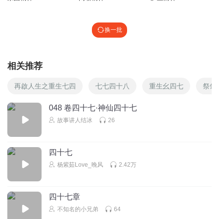
换一批
相关推荐
再啟人生之重生七四
七七四十八
重生幺四七
祭剑
048 卷四十七·神仙四十七
故事讲人结冰
26
四十七
杨紫茹Love_晚风
2.42万
四十七章
不知名的小兄弟
64