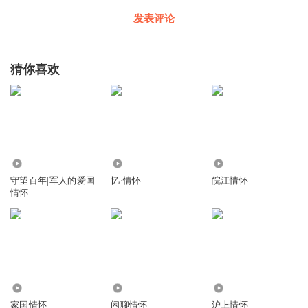
发表评论
猜你喜欢
5724
2629
424
守望百年|军人的爱国
忆·情怀
皖江情怀
情怀
829
969
41.35万
家国情怀
闲聊情怀
沪上情怀