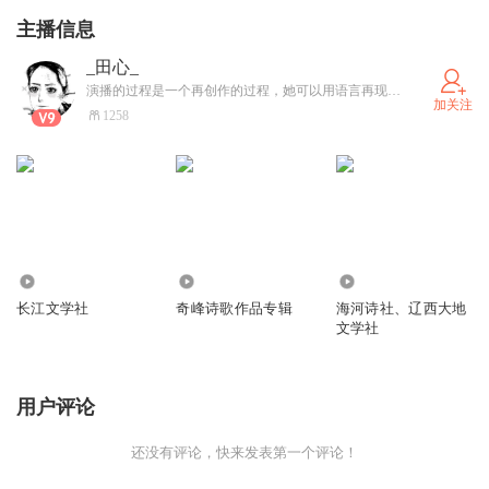
主播信息
_田心_
演播的过程是一个再创作的过程，她可以用语言再现书中的场景，让人如身临其境。很高兴您能聆听我的演播作品。在此过程中，希望能得到您的支持和信任，为田心加油鼓劲。 当然，如果能得到您的关注、订阅和五星好评，田心将不胜感激，并努力为您献上更加成熟精彩的演播作品。
加关注
1258
2.00万
1416
5457
长江文学社
奇峰诗歌作品专辑
海河诗社、辽西大地
文学社
用户评论
还没有评论，快来发表第一个评论！