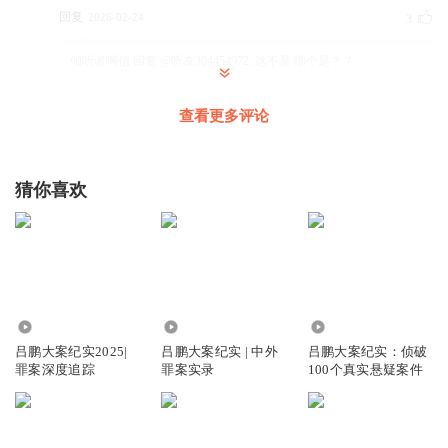
回复
2026-02-24
3
倾听者啊信
回复 @
听友304454972
:
这不是 哪个是？？
查看更多评论
喜欢杀人故事的武哥
为了这个故事特意开的白金会员，眼泪都听出来了，这种人
渣父母应该凌迟
猜你喜欢
回复
2026-02-22
6
听啥不要钱
听了几千个小时的小说，没评论过，听了这个实在受不了
了，孩子终于自由了，不必受苦难了。
回复
2026-03-13
723.62万
5432.92万
8239.37万
4
吕鹏大案纪实2025|
吕鹏大案纪实 | 中外
吕鹏大案纪实：侦破
啊飞丶
回复 @
听啥不要钱
:
苏丽案也是这样的，也是一个小女孩
罪案深度追踪
罪案实录
100个真实悬疑案件
迈迷829625