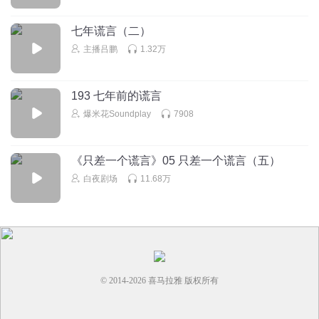
小元mami
这也配为人父母？简直都不配为人！听得我心里太难受了
七年谎言（二）
主播吕鹏
1.32万
回复
2026-03-18
2
1815077wotu
193 七年前的谎言
千万别判这个毒妇死刑，让她一生都活在愧疚和自责当中吧
爆米花Soundplay
7908
回复
2026-06-12
2
《只差一个谎言》05 只差一个谎言（五）
白夜剧场
11.68万
© 2014-
2026
喜马拉雅 版权所有