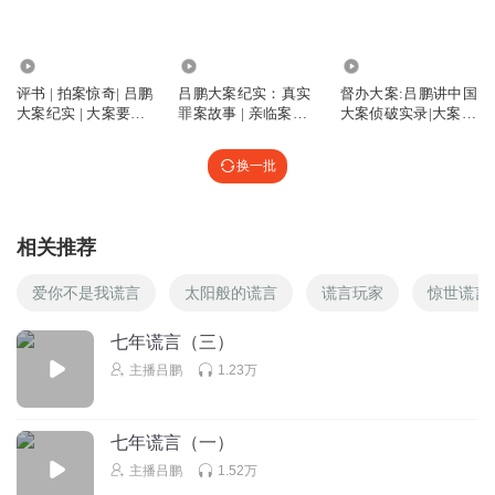
这种就是当老师也不会对学生好到哪去，垃圾
回复
2026-02-23
4
2.98万
2197.40万
1577.57万
评书 | 拍案惊奇| 吕鹏
吕鹏大案纪实：真实
督办大案:吕鹏讲中国
听友535453857
大案纪实 | 大案要案
罪案故事 | 亲临案件
大案侦破实录|大案纪
变态 还配做人民教师
纪实
现场，探寻人性十宗
实2023
罪
回复
2026-02-22
4
换一批
ZCH555
听的太来气了，一对不配做人做父母的畜生。
相关推荐
回复
2026-02-23
3
爱你不是我谎言
太阳般的谎言
谎言玩家
惊世谎言
yunxi629
七年谎言（三）
我小时候也是这个年龄偷过爸妈的钱，被打的很惨，但是有
主播吕鹏
1.23万
没用完的，我妈说我偷的钱是一家人两周的伙食费，所以剩
下的钱全家人喝粥，吃青菜整整两周，虽然我爸妈没什么文
化，但是却会比他们会教育。
七年谎言（一）
回复
2026-03-10
3
主播吕鹏
1.52万