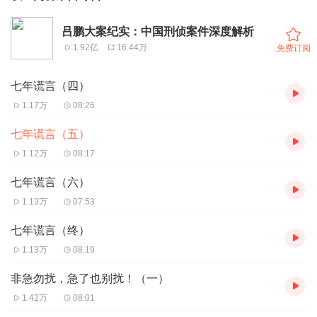
吕鹏大案纪实：中国刑侦案件深度解析
1.92亿
16.44万
免费订阅
七年谎言（四）
1.17万
08:26
七年谎言（五）
1.12万
08:17
七年谎言（六）
1.13万
07:53
七年谎言（终）
1.13万
08:19
非急勿扰，急了也别扰！（一）
1.42万
08:01