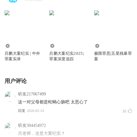
5432.93万
723.62万
85.00万
吕鹏大案纪实 | 中外
吕鹏大案纪实2025|
极限罪恶|五星残暴罪
罪案实录
罪案深度追踪
案
用户评论
听友217067499
这一对父母都是蛇蝎心肠吧 太恶心了
回复
2026-02-24
10
听友304454972
吕老师，这是大案纪实？