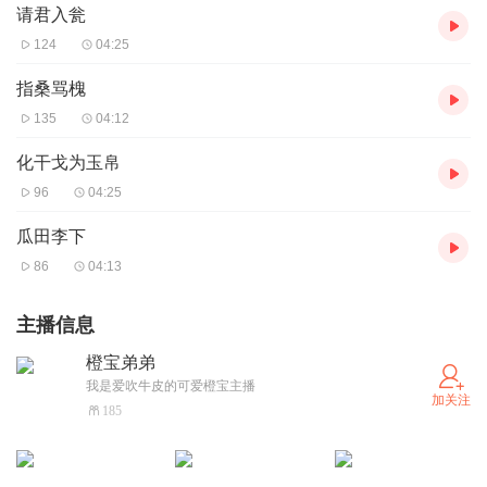
请君入瓮
124
04:25
指桑骂槐
135
04:12
化干戈为玉帛
96
04:25
瓜田李下
86
04:13
主播信息
橙宝弟弟
我是爱吹牛皮的可爱橙宝主播
加关注
185