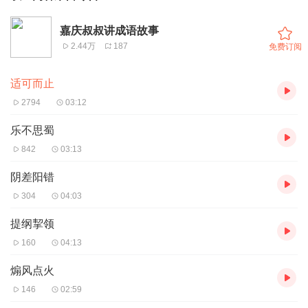
嘉庆叔叔讲成语故事
2.44万
187
免费订阅
适可而止
2794
03:12
乐不思蜀
842
03:13
阴差阳错
304
04:03
提纲挈领
160
04:13
煽风点火
146
02:59