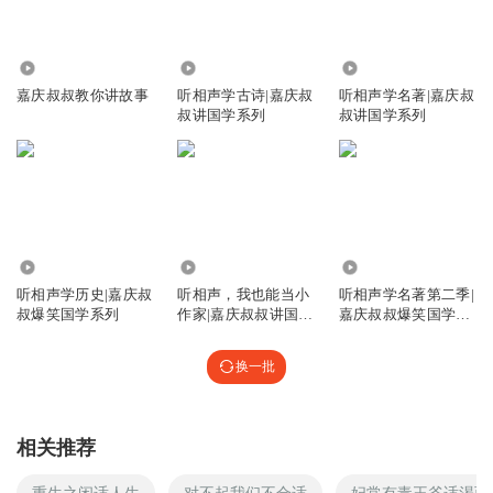
2.47万
987.84万
721.40万
嘉庆叔叔教你讲故事
听相声学古诗|嘉庆叔
听相声学名著|嘉庆叔
叔讲国学系列
叔讲国学系列
1397.16万
741.65万
1160.35万
听相声学历史|嘉庆叔
听相声，我也能当小
听相声学名著第二季|
叔爆笑国学系列
作家|嘉庆叔叔讲国学
嘉庆叔叔爆笑国学系
系列
列
换一批
相关推荐
重生之闲适人生
对不起我们不合适
妃常有毒王爷适渴而