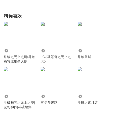
猜你喜欢
3.63亿
114.89万
5412
斗破之无上之境Ⅰ斗破
《斗破苍穹之无上之
斗破皇城
苍穹续集多人剧
境》
63.91万
1743.02万
1.97万
斗破苍穹之无上之境|
重走斗破路
斗破之萧月漓
玄幻神作|斗破续集|
多人有声剧