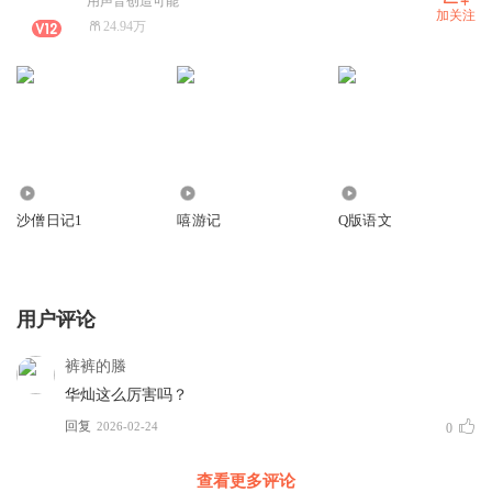
用声音创造可能
加关注
24.94万
360.91万
158.27万
109.52万
沙僧日记1
嘻游记
Q版语文
用户评论
裤裤的螣
华灿这么厉害吗？
回复
2026-02-24
0
查看更多评论