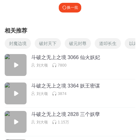
换一批
相关推荐
封魔边境
破封天下
破元封尊
道叩长生
以武
斗破之无上之境 3066 仙火妖妃
刘大颂
7800
斗破之无上之境 3364 妖王密谋
刘大颂
3874
斗破之无上之境 2828 三个妖孽
刘大颂
1.15万