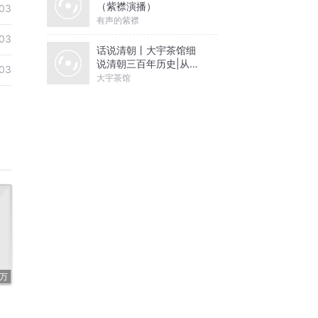
（紫襟演播）
03
有声的紫襟
03
话说清朝丨大宇茶馆细
说清朝三百年历史|从努
03
尔哈赤到末代皇帝溥仪|
大宇茶馆
康熙雍正乾隆
5万