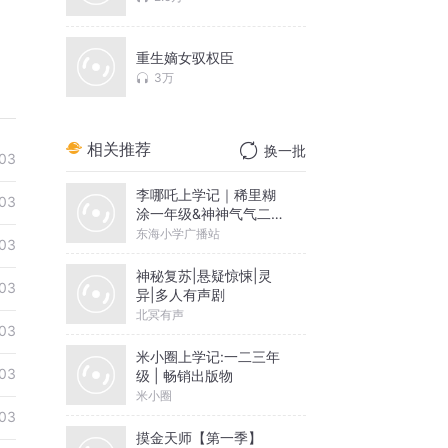
重生嫡女驭权臣
3万
相关推荐
换一批
03
李哪吒上学记｜稀里糊
03
涂一年级&神神气气二年
级
东海小学广播站
03
神秘复苏|悬疑惊悚|灵
03
异|多人有声剧
北冥有声
03
米小圈上学记:一二三年
03
级 | 畅销出版物
米小圈
03
摸金天师【第一季】