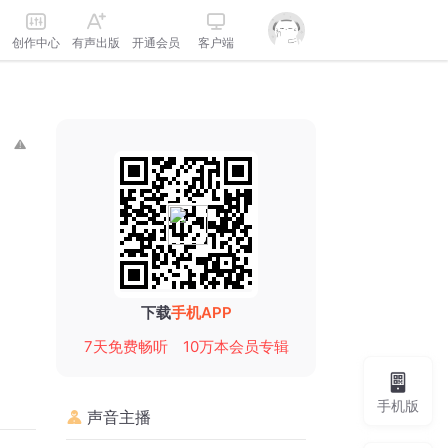
创作中心
有声出版
开通会员
客户端
下载
手机APP
7天免费畅听
10万本会员专辑
手机版
声音主播