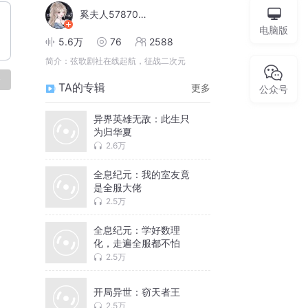
奚夫人578705916
电脑版
5.6万
76
2588
简介：
弦歌剧社在线起航，征战二次元
论
TA的专辑
更多
公众号
异界英雄无敌：此生只
为归华夏
2.6万
全息纪元：我的室友竟
是全服大佬
2.5万
全息纪元：学好数理
化，走遍全服都不怕
2.5万
开局异世：窃天者王
2.5万