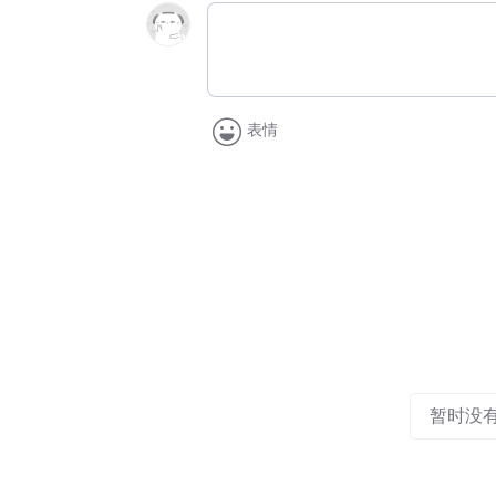
表情
暂时没