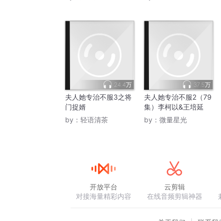
24.4万
37.5万
夫人她专治不服3之将
夫人她专治不服2（79
门捉婿
集）李柯以&王培延
by：
轻语清茶
by：
微量星光
开放平台
云剪辑
对接海量精彩内容
在线音频剪辑神器