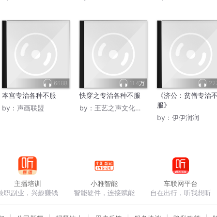
6688
11.4万
22
本宫专治各种不服
快穿之专治各种不服
《济公：贫僧专治
服》
by：
声画联盟
by：
王艺之声文化传媒
by：
伊伊润润
主播培训
小雅智能
车联网平台
兼职副业，兴趣赚钱
智能硬件，连接赋能
自在出行，听我想听