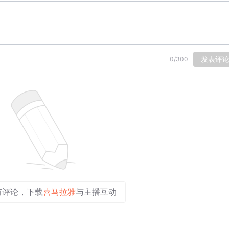
发表评
0
/
300
有评论，下载
喜马拉雅
与主播互动