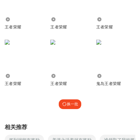
5.70万
827
1.74万
王者荣耀
王者荣耀
王者荣耀
3781
5.48万
5.22万
王者荣耀
王者荣耀
鬼岛王者荣耀
换一批
相关推荐
签到就能有奖励
美漫之活着就有奖励
谁领取了我的奖励