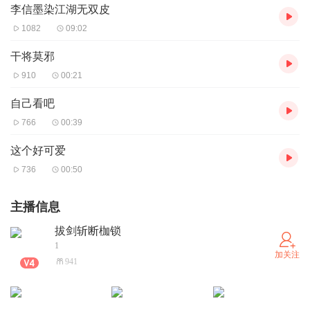
李信墨染江湖无双皮
1082
09:02
干将莫邪
910
00:21
自己看吧
766
00:39
这个好可爱
736
00:50
主播信息
拔剑斩断枷锁
1
加关注
941