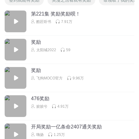
第221集 奖励奖励呗！
酷匠听书
7.91万
奖励
太阳城2022
59
奖励
飞狗MOCO官方
9.96万
476奖励
姣姣兮
4.91万
开局奖励一亿条命2407通关奖励
嗨扬
1.25万