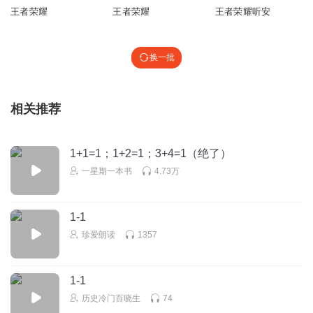
王者荣耀
王者荣耀
王者荣耀听安
换一批
相关推荐
1+1=1；1+2=1；3+4=1（绝了）
一星期一本书
4.73万
1-1
珍爱朗读
1357
1-1
历史冷门百晓生
74