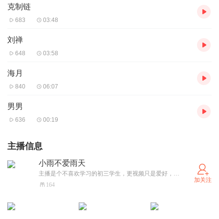
克制链
683
03:48
刘禅
648
03:58
海月
840
06:07
男男
636
00:19
主播信息
小雨不爱雨天
主播是个不喜欢学习的初三学生，更视频只是爱好，希望大家多多关注，而且关注的都会回关（由于要上学所以不一定马上回关，但一定会回的！！！）还有周一到周五一般不会回消息，请见谅哈
加关注
164