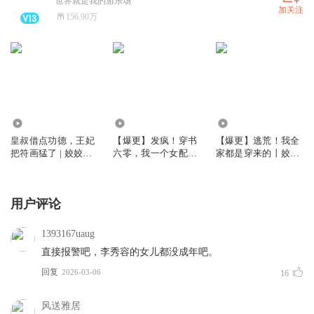
世界就是我的游乐场
加关注
156.90万
1.81亿
664.32万
436.66万
皇叔借点功德，王妃
【爆更】发疯！穿书
【爆更】逃荒！我全
把符画猛了 | 姣姣兮
六零，我一个女配坏
家都是穿来的丨姣姣
玄学爆款爽文 | 爆更
一点怎么了｜姣姣兮
兮布丙火YTT桃桃丨
版 | 多人有声剧
年代发癫文学｜大爽
古言爆笑丨多人有声
文
剧
用户评论
1393167uaug
直接报警吧，李秀容的女儿都没成年吧。
回复
2026-03-06
16
风送雅居