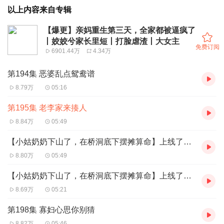
以上内容来自专辑
【爆更】亲妈重生第三天，全家都被逼疯了
丨姣姣兮家长里短丨打脸虐渣丨大女主
免费订阅
6901.44万
4.34万
第194集 恶婆乱点鸳鸯谱
8.79万
05:16
第195集 老李家来揍人
8.84万
05:49
【小姑奶奶下山了，在桥洞底下摆摊算命】上线了，快去听！第196集 老驴磨豆腐
8.80万
05:49
【小姑奶奶下山了，在桥洞底下摆摊算命】上线了，快去听！第197集 娶媳妇，真刑！
8.69万
05:21
第198集 寡妇心思你别猜
8.82万
05:46