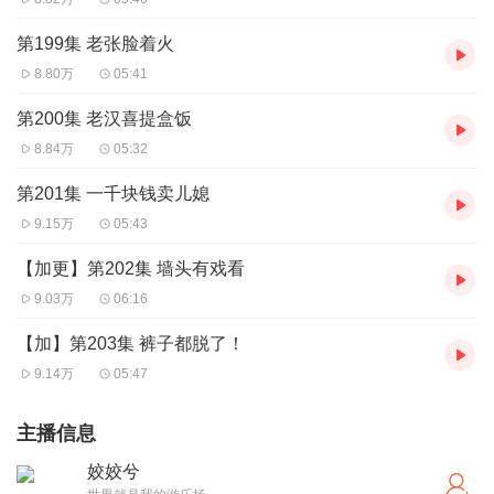
第199集 老张脸着火
8.80万
05:41
第200集 老汉喜提盒饭
8.84万
05:32
第201集 一千块钱卖儿媳
9.15万
05:43
【加更】第202集 墙头有戏看
9.03万
06:16
【加】第203集 裤子都脱了！
9.14万
05:47
主播信息
姣姣兮