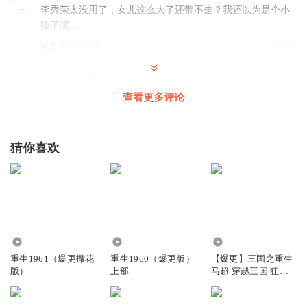
李秀荣太没用了，女儿这么大了还带不走？我还以为是个小
孩子呢…
回复
2026-03-01
12
CoCo呀喵喵喵
开打吧，这两个老登还有屋里这个29岁的老登，一起收拾了
查看更多评论
回复
2026-02-28
12
猜你喜欢
咔西是只猫
局面本来不会这样，还是这个妈妈太软弱，她父母爷奶挺明
理的，怎么这么多年不和父母说。
回复
2026-02-28
5
倒底想哪样
回复 @
咔西是只猫
:
武力值不够呗
104.23万
114.61万
208.37万
重生1961（爆更撒花
重生1960（爆更版）
【爆更】三国之重生
版）
上部
马超|穿越三国|狂热
听友470412103
爆更中
我还以为南南七八岁呢 原来17岁，那总能想点办法跟着妈妈