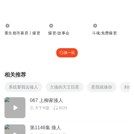
走吧（没有责怪受害人的意思，只是觉得设定略微有点不太
合理）
回复
2026-05-05
9
1.89万
1.06万
354.41万
对舞染笙语_姣气宝
重生都市暴君丨爆更
爆更/故事会
斗魂|免费爆更
张家可真不做人，这是要卖孙女吧
回复
2026-02-28
8
换一批
GraceZZ
姓丁的女人是个诈骗团伙的，家里儿子儿媳专门物色这种死
相关推荐
了老婆，家里独子的，这是第五起，前面几个老头都被骗
钱，最后把老头搞死的案例
系统要我去揍人
欠揍的天王巨星
惹我就揍你
剑仙
回复
2026-02-28
7
067 上柳家揍人
咸菜坛子love雪花
回复 @
GraceZZ
:
哇哦是不是黄大妈发现破案立功
天下书盟
9225
了
第1146集 揍人
听友306305219