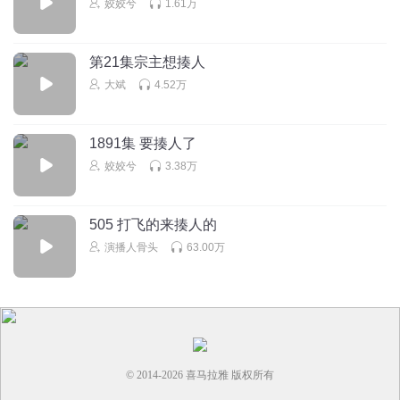
姣姣兮
1.61万
男频重生都是刀光剑影，波澜壮阔，时代洪流。女频重生整
天鸡毛倒灶
回复
2026-03-06
6
第21集宗主想揍人
大斌
4.52万
hu晶晶
可以报警啊！告他耍流氓啊！还是烈士子女，让这个老逼登
牢底座穿
1891集 要揍人了
姣姣兮
3.38万
回复
2026-03-24
5
对舞染笙语_姣气宝
505 打飞的来揍人的
打的好，就是欠收拾的一群东西
演播人骨头
63.00万
回复
2026-02-28
3
© 2014-
2026
喜马拉雅 版权所有