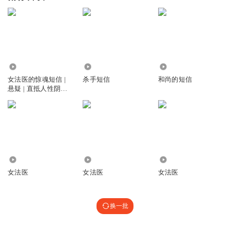
42.91万
5.70万
6367
女法医的惊魂短信 |
杀手短信
和尚的短信
悬疑 | 直抵人性阴暗
面 | 生死迷局
43.62万
635
229
女法医
女法医
女法医
换一批