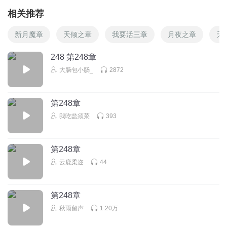
相关推荐
新月魔章
天倾之章
我要活三章
月夜之章
天
248 第248章
大肠包小肠_
2872
第248章
我吃盐须菜
393
第248章
云鹿柔迩
44
第248章
秋雨留声
1.20万