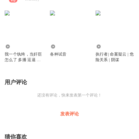
1.72万
950
6.00万
我一个纨绔，当奸臣
各种试音
执行者| 命案疑云 | 危
怎么了 多播 逗逼 热
险关系 | 阴谋
血
用户评论
还没有评论，快来发表第一个评论！
发表评论
猜你喜欢