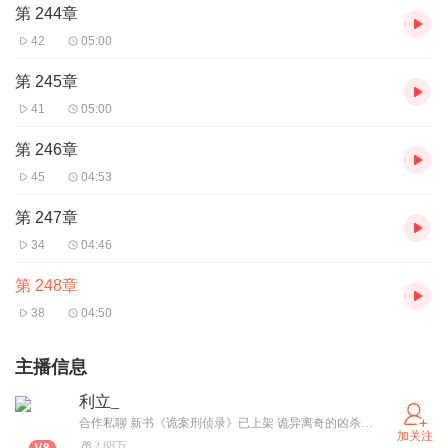
第 244章
42
05:00
第 245章
41
05:00
第 246章
45
04:53
第 247章
34
04:46
第 248章
38
04:50
主播信息
利立_
合作私聊 新书《诡案刑侦录》已上架 诡异离奇的凶杀案，血腥 烧脑 多播，优秀CV倾情演绎，欢迎朋友们来听，
加关注
2.88万