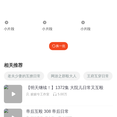
Lily天天开心哈哈哈
回复 @
听友255444433
:
这句话太厉害
747
2372
325
桃桃的桃子酱
小片段
小片段
小片段
这倒是真的，适合当交际花去
回复
2026-03-13
2
换一批
清风766
周茹是喜欢挨揍
回复
2026-08-04
相关推荐
2
老夫少妻的互撩日常
网游之群殴大人
王府互穿日常
对舞染笙语_姣气宝
现实真有周茹这样的人吗
【明天继续！】1372集 大院儿日常又互殴
回复
2026-03-02
1
姣姣兮工作室
5.00万
大琳00127
又演上了？真爱演戏啊
帝后互殴 308 帝后日常