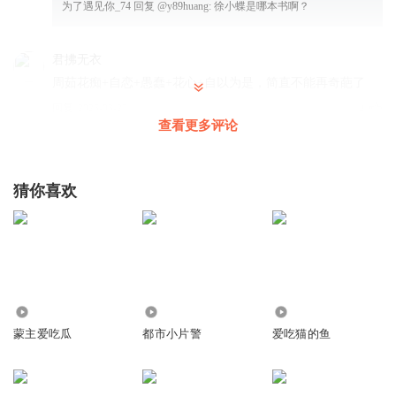
为了遇见你_74
回复 @
y89huang
:
徐小蝶是哪本书啊？
君拂无衣
周茹花痴+自恋+愚蠢+花心+自以为是，简直不能再奇葩了
回复
2026-03-27
4
查看更多评论
木子兔妞
“不～～”琼瑶剧那个咆哮男主角，大家想起来没？
猜你喜欢
回复
2026-03-02
4
大琳00127
周茹谁不喜欢啊，是个男的都喜欢，都觉得对她有意思
回复
2026-03-02
3
3312
5.08万
1.20万
听友255444433
蒙主爱吃瓜
都市小片警
爱吃猫的鱼
喜欢我哪里，我改还不行吗 哈哈哈哈哈许源也是没招了
回复
2026-03-04
3