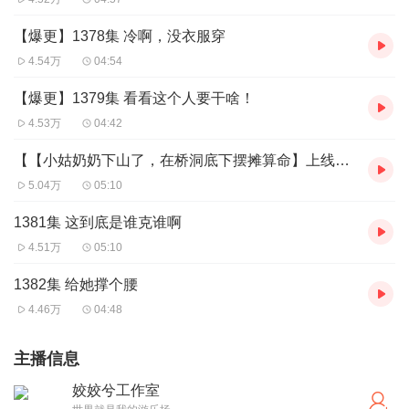
【爆更】1378集 冷啊，没衣服穿
4.54万
04:54
【爆更】1379集 看看这个人要干啥！
4.53万
04:42
【【小姑奶奶下山了，在桥洞底下摆摊算命】上线了，快去听！】1380集 姐姐做的不够
5.04万
05:10
1381集 这到底是谁克谁啊
4.51万
05:10
1382集 给她撑个腰
4.46万
04:48
主播信息
姣姣兮工作室