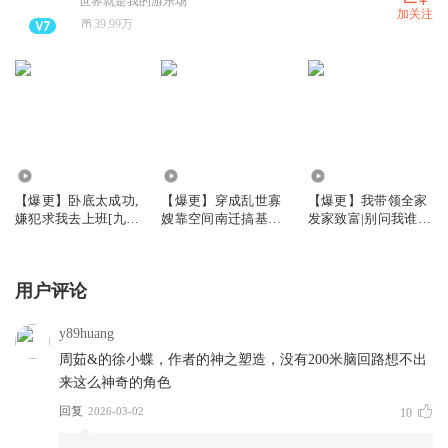
世界就是我的游乐场
加关注
39.99万
2006.52万
1363.13万
970.67万
【爆更】卧底太成功,
【爆更】穿成乱世寡
【爆更】我带领全家
嫌犯求我去上班[九
嫂靠空间南迁搞基建
发家致富|别问我谁是
零]|姣姣布丙火白夜
丨全家提前两年准备
迪斯科姣姣兮
大逃荒原班人马丨多
人有声剧
用户评论
y89huang
周茹&的徐小蝶，作者的神之塑造，没有200米脑回路想不出
来这么神奇的角色
回复
2026-03-02
10