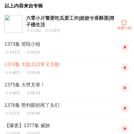
以上内容来自专辑
六零小片警爱吃瓜爱工作|姣姣兮香酥栗|筒
子楼生活
免费订阅
1.14亿
5.24万
1373集 管院小组
4.47万
04:52
1374集 大院儿日常又互殴
4.48万
05:44
1375集 大劈叉呀！
4.50万
05:13
1376集 势利眼的死丫头们
4.57万
05:06
【爆更】1377集 威胁
4.52万
04:57