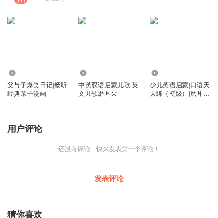
50.03万
3.61万
127.38万
父与子爆笑日记|畅听
中英双语启蒙儿歌|英
少儿英语启蒙|口语天
经典亲子漫画
文儿歌磨耳朵
天练（初级）|磨耳朵
英语
用户评论
还没有评论，快来发表第一个评论！
发表评论
猜你喜欢