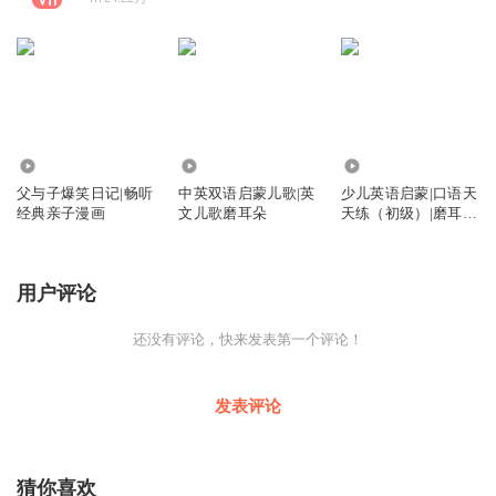
50.16万
3.63万
127.46万
父与子爆笑日记|畅听
中英双语启蒙儿歌|英
少儿英语启蒙|口语天
经典亲子漫画
文儿歌磨耳朵
天练（初级）|磨耳朵
英语
用户评论
还没有评论，快来发表第一个评论！
发表评论
猜你喜欢