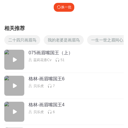
换一批
相关推荐
二十四只画眉鸟
我的老婆是画眉鸟
一生一世之眉间心上
075画眉嘴国王（上）
茲莉花香Cv
51
格林-画眉嘴国王6
贝乐虎
7
格林-画眉嘴国王4
贝乐虎
6