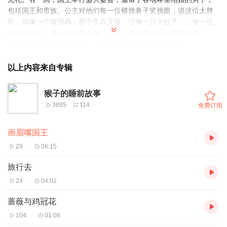
包括国王和贵族。公主对他们每一位横挑鼻子竖挑眼，说这位太胖
啦，就像一个啤酒桶；那个又高又瘦，活像一只大蚊子……有一位
年轻的国王，鼻子长得有点翘，公主一边放声大笑一边高声地
说：“瞧这家伙的尖鼻子呀，长得跟画眉嘴一模一样啊！”
从此，这位国王就落了个诨名——画眉嘴。老国王发现女儿只是在
嘲弄人家，对每个前来求婚的人都嗤之以鼻，便大动肝火，发誓要
以上内容来自专辑
把她嫁给第一个上门来讨饭的叫花子。
几天以后，一个卖唱的叫花子在王宫的窗下唱起歌来，想讨一点施
猴子的睡前故事
舍。于是，国王不顾公主的反抗，为公主和这个卖唱的叫花子举行
3885
114
免费订阅
了婚礼。婚礼结束后，国王便让叫花子带着公主走了。他们俩路上
经过一片大森林、一片绿草地和一座大城市，这些地方都是属于那
画眉嘴国王
位画眉嘴国王的。公主真后悔当初太目中无人了，要是嫁给画眉嘴
国王就好了。最后，他们俩来到一所很小的房子里。叫花子对公主
29
06:15
说，“快给我煮饭。我已经累得不行了。”
第二天一大早，叫花子就把公主赶下床，逼着她做家务。他们就这
旅行去
样过了几天，吃完了所有的存粮。丈夫说：“我们得挣钱养活自己
24
04:02
呀，你来编筐子把。”说完，他就出去砍了些棘条，扛回家来。公主
开始编筐子，可棘条又粗又硬，把她娇嫩的双手全弄伤了。丈夫
蔷薇与鸡冠花
说：“你还是去卖东西吧，也许你会在行些。”于是，丈夫弄来一批陶
104
01:08
器，让公主拿到市场上去卖。公主坐在市场的一个角落里，把锅碗