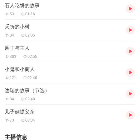
瓢盆摆放在自己的面前，叫卖起来。谁知一个喝得醉醺醺的骑兵突
石人吃饼的故事
然骑马打这儿急驰而过。那匹马冲进她的货摊，把所有的陶器踩得
53
01:16
粉碎。公主回到家就哭了起来，跟丈夫说了自己的遭遇。丈夫
说：“你什么活儿也干不了。我只好跑到咱们国王的宫殿里，帮你找
夭折的小树
了一个帮厨女佣的活儿。人家答应先试用一段时间，还有，你在那
84
02:05
里可以白吃饭。”
这样一来，公主就变成了帮厨女佣。她在衣服里缝了一个口袋，在
园丁与主人
口袋放了一只带盖得罐子。每天，她把残羹剩饭盛在里面，带回家
363
02:55
中糊口。
一天，王宫里举行盛大的舞会。这个可怜的女佣躲在大厅的门后，
小鬼和小商人
偷偷地朝里观望。她目睹着眼前令人眼花缭乱的景象，哀伤地想起
121
02:46
自己悲惨的命运，对自己以前的傲慢无礼感到痛悔不已。美味佳肴
端进端出，香味扑鼻，她馋得口水直流。仆人们不时地扔给她一些
达瑞的故事（节选）
残渣剩菜，她便装进罐子里，准备带回家去。
84
02:48
国王发现了这个可怜的女佣，他走过去，一把抓起她的手。这时，
女佣认出这位国王正是曾经向她求过婚，被她嘲弄、侮辱过的那个
儿子倒提父亲
画眉嘴国王，她不禁吓得浑身发抖。结果，她的罐子一下子滚了出
73
00:34
来，残渣剩菜洒得到处都是。人们哄堂大笑起来，她羞愧得恨不得
找个地缝钻进去。国王亲切地对她说：“我和那个叫花子，原本是一
个人。我很爱你，才乔装打扮成叫花子把你娶了回来。那个把你陶
主播信息