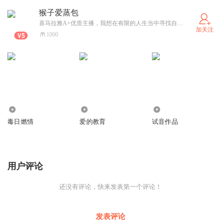
器踩得粉碎的骑兵，也是我呀。我做这些，全是为了改变你的傲慢
猴子爱蒸包
无礼。”公主听了，抽泣着对国王说：“我不配做您的妻子。”画眉嘴
喜马拉雅A+优质主播，我想在有限的人生当中寻找自身存在的意义，希望自己的声音可以带给大家些许的快乐。
国王却安慰她说：“过去的已经过去了、就让我们真正举行婚礼
加关注
吧。”不久，公主的父亲也来了，来为自己的女儿和画眉嘴国王送上
1000
新婚的祝福。
4573
1105
554
毒日燃情
爱的教育
试音作品
用户评论
还没有评论，快来发表第一个评论！
发表评论