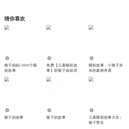
猜你喜欢
6.74万
2782
1.47万
猴子妈妈-1000个睡
免费【儿童睡前故
睡前故事：小猴子米
前故事
事】听猴子叔叔讲故
米的森林奇遇
事
2.32万
12.20万
4936
猴子的故事
猴子的故事
儿童睡前故事大全 |
猴子警长