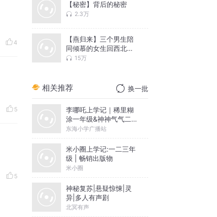
【秘密】背后的秘密
2.3万
【燕归来】三个男生陪
4
同倾慕的女生回西北探
亲的故事
15万
相关推荐
换一批
李哪吒上学记｜稀里糊
5
涂一年级&神神气气二年
级
东海小学广播站
米小圈上学记:一二三年
级 | 畅销出版物
米小圈
5
神秘复苏|悬疑惊悚|灵
异|多人有声剧
北冥有声