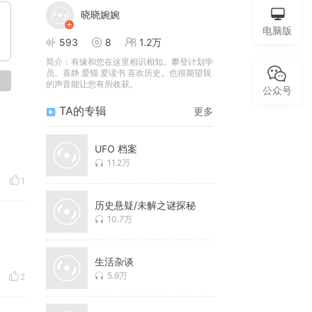
晓晓婉婉
电脑版
593
8
1.2万
简介：
有缘和您在这里相识相知。攀登计划学
员。喜静 爱猫 爱读书 喜欢历史。也很期望我
论
的声音能让您有所收获。
公众号
TA的专辑
更多
UFO 档案
11.2万
1
历史悬疑/未解之谜探秘
10.7万
生活杂谈
5.9万
2