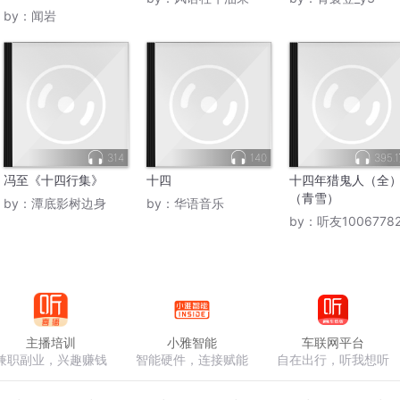
by：
闻岩
314
140
395.
冯至《十四行集》
十四
十四年猎鬼人（全
（青雪）
by：
潭底影树边身
by：
华语音乐
by：
听友1006778
主播培训
小雅智能
车联网平台
兼职副业，兴趣赚钱
智能硬件，连接赋能
自在出行，听我想听