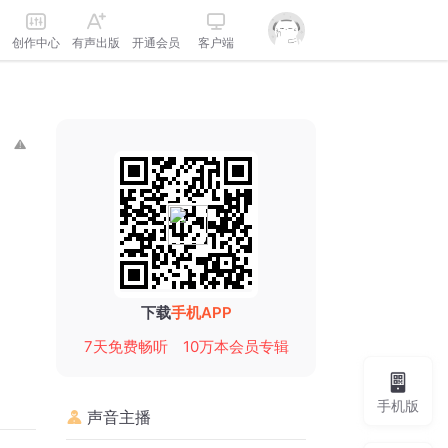
创作中心
有声出版
开通会员
客户端
下载
手机APP
7天免费畅听
10万本会员专辑
手机版
声音主播