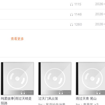
2026-
1115
2026-
1146
2026-
1260
查看更多
2398
1028
13
纯爱故事|雨过天晴是
过天门风云策
雨过天青 尾山
陌路
by：
风语社牛油果
by：
青蓑笠_y3