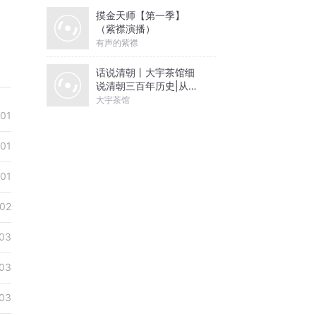
摸金天师【第一季】
（紫襟演播）
有声的紫襟
话说清朝丨大宇茶馆细
说清朝三百年历史|从努
尔哈赤到末代皇帝溥仪|
大宇茶馆
康熙雍正乾隆
01
01
01
02
03
03
03