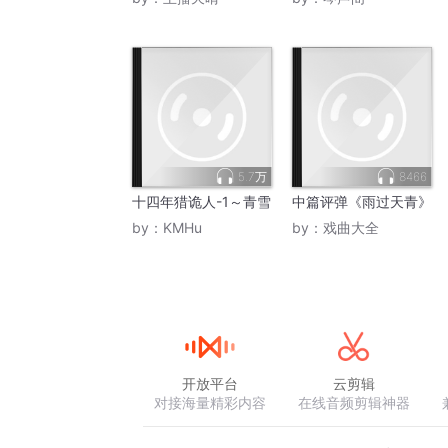
5.7万
8466
十四年猎诡人-1～青雪
中篇评弹《雨过天青》
by：
KMHu
by：
戏曲大全
开放平台
云剪辑
对接海量精彩内容
在线音频剪辑神器