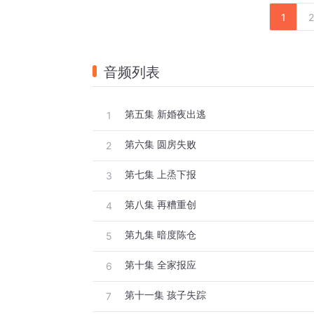
1
2
音频列表
第五集 新婚夜出逃
1
第六集 圆房失败
2
第七集 上烝下报
3
第八集 再糟重创
4
第九集 暗度陈仓
5
第十集 全家报应
6
第十一集 孩子失踪
7