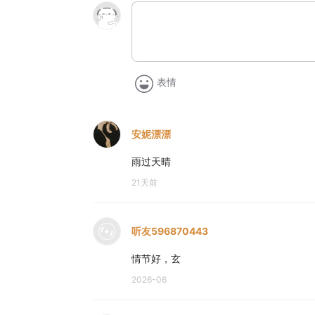
表情
安妮漂漂
雨过天晴
21天前
听友596870443
情节好，玄
2026-06