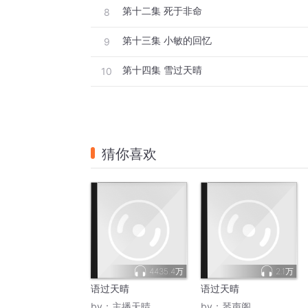
第十二集 死于非命
8
第十三集 小敏的回忆
9
第十四集 雪过天晴
10
猜你喜欢
4435.4万
2.1万
语过天晴
语过天晴
by：
主播天晴
by：
琴声阁