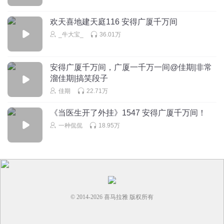
这个笑的确阴森，老巫婆一般
回复
2026-05-06
5
欢天喜地建天庭116 安得广厦千万间
_牛大宝_
36.01万
职业伪球迷
陈宏就是给嘉靖干脏活的
安得广厦千万间，广厦一千万一间@佳期|非常
回复
2026-07-09
4
溜佳期|搞笑段子
佳期
22.71万
董小姐1120
这版的主播都超级棒，把智商极高格局狭隘的嘉靖，资质平
《当医生开了外挂》1547 安得广厦千万间！
庸格局开阔的裕王，一群能臣的隐忍周旋，奸臣的曲意媚上
一种侃侃
18.95万
都表现的淋漓尽致，听得我每集都盼着昏君驾崩！
回复
2026-06-24
4
Kobra_king
人人希望这个世道有海瑞，可人人不愿做海瑞…
回复
2026-05-21
4
© 2014-
2026
喜马拉雅 版权所有