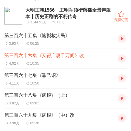
大明王朝1566丨王明军领衔演播全景声版
本丨历史正剧的不朽传奇
免费订阅
3144.92万
8.08万
第三百六十五集《施粥救灾民》
3.93万
06:25
第三百六十六集《安得广厦千万间》改
4.02万
10:35
第三百六十七集《罪己诏》
4.11万
10:50
第三百六十八集《病根》（上）
3.82万
09:02
第三百六十九集《病根》（中）改
3.98万
09:38