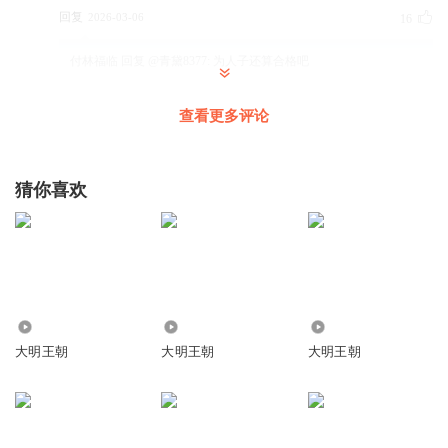
回复
2026-03-06
16
付林福临
回复 @
青黛8377
:
为人子还算合格吧
查看更多评论
Touch_6s
自己干得怎么样自己没点数么？还要贺表？
回复
2026-03-08
12
猜你喜欢
听友333156529
回复 @
Touch_6s
:
局外则清
藤叶长
作者是海瑞迷。干脆叫海瑞传算了。叫什么大明1566。
2.36万
1418
3.10万
回复
2026-03-13
6
大明王朝
大明王朝
大明王朝
没有飞机的翅膀
回复 @
藤叶长
:
上下五千年，青史留名有几人？海
瑞也是青史之人了，多写两段，未尝不可，要知道放在那个年代，
我们极有可能是那群快饿死的饥民，有官如此，是否幸事？