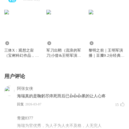
582.37万
2634.53万
1773.67万
三体X：观想之宙
军刀出鞘（流浪的军
黎明之前｜王明军演
（宝树科幻作品，王
刀|小曾&王明军演播|
播｜豆瓣9.2分经典谍
明军、小曾演播）
铁血|侦搜题材）
战剧原声改编
用户评论
阿张女侠
海瑞真的是鞠躬尽瘁死而后已👍👍👍累的让人心疼
回复
2026-03-07
15
青黛8377
海瑞为官优秀，为人子为人夫不及格，人无完人