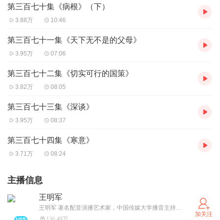
第三百七十集《病根》（下）
3.88万
10:46
第三百七十一集《天下无不是的父母》
3.95万
07:06
第三百七十二集《切实可行的国策》
3.82万
08:05
第三百七十三集《深谈》
3.95万
08:37
第三百七十四集《寒意》
3.71万
08:24
主播信息
王明军
王明军 著名配音演播艺术家，中国传媒大学播音主持艺术学院副教授、中广联文化艺术视听传播委员会副会长，演员专业委员会理事 曾获政府“华表”奖、中国广播电视大奖，“飞天”奖 主要作品： 影视剧：《水浒传》《射雕英雄传》《名侦探柯南》《变形金钢》《速度与激情》《007》《谍中谍》《乱世佳人》 有声书：《三体》《白夜行》《人世间》《百年孤独》《晚熟的人》《妻妾成群》《黄雀记》《失乐园》《人生海海》《陆犯焉识》《我不是潘金莲》《不能承受的生命之轻》
加关注
136.49万