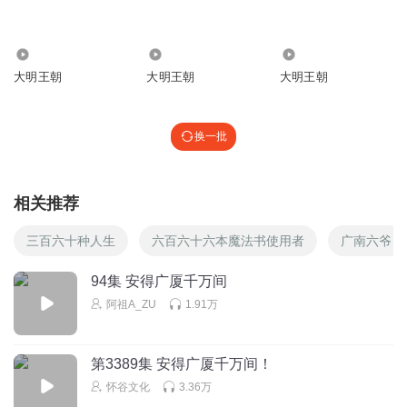
大蝦蝦
1151
13.14万
14.59万
嘉靖不是不精明，而是将精明用在虚无缥缈的长生不老上。
大明王朝
大明王朝
大明王朝
将个人的私心发挥到极致，也将大明带向末路的开端，哪怕
有再多忠臣也没有用。树根烂了，树木又怎能健康成长？
回复
2026-03-08
9
换一批
朱丽叶168
回复 @
大蝦蝦
:
嘉靖皇帝，那么多人恨她，就没有暗杀
它嘛？？？怎么还不死？
相关推荐
三百六十种人生
六百六十六本魔法书使用者
广南六爷
平平在吃鱼
贺表
乔迁之喜😂大明物业欢迎业主入住
94集 安得广厦千万间
回复
2026-03-06
5
阿祖A_ZU
1.91万
阿张女侠
回复 @
平平在吃鱼
:
第3389集 安得广厦千万间！
心和神静
怀谷文化
3.36万