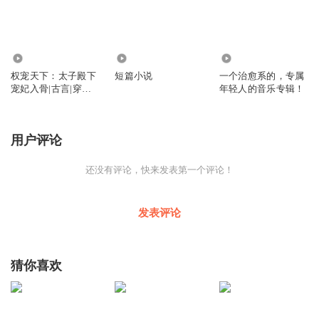
1353
546
5396
权宠天下：太子殿下
短篇小说
一个治愈系的，专属
宠妃入骨|古言|穿越|
年轻人的音乐专辑！
重生|权谋|爆宠|甜
剧|VIP免费多人有
用户评论
还没有评论，快来发表第一个评论！
发表评论
猜你喜欢