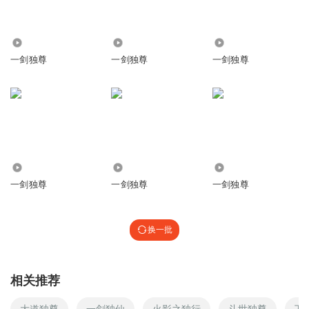
2.09万
1.39万
1.30万
一剑独尊
一剑独尊
一剑独尊
6046
1.21万
1.00万
一剑独尊
一剑独尊
一剑独尊
换一批
相关推荐
大道独尊
一剑独仙
火影之独行
斗世独尊
万