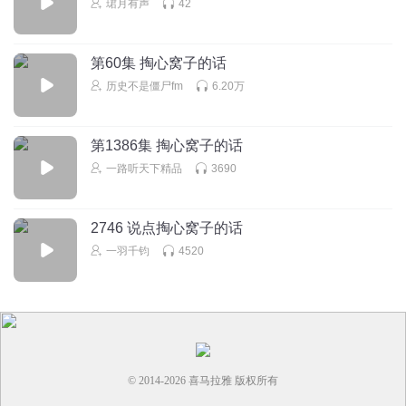
珺月有声
42
第60集 掏心窝子的话
历史不是僵尸fm
6.20万
第1386集 掏心窝子的话
一路听天下精品
3690
2746 说点掏心窝子的话
一羽千钧
4520
© 2014-
2026
喜马拉雅 版权所有