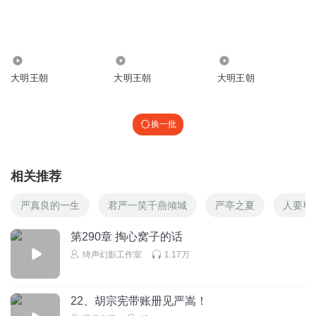
1151
2.36万
14.60万
大明王朝
大明王朝
大明王朝
换一批
相关推荐
严真良的一生
君严一笑千燕倾城
严亭之夏
人要尊
第290章 掏心窝子的话
绮声幻影工作室
1.17万
22、胡宗宪带账册见严嵩！