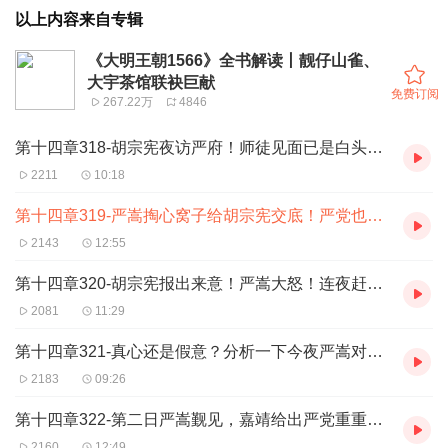
以上内容来自专辑
《大明王朝1566》全书解读丨靓仔山雀、
大宇茶馆联袂巨献
免费订阅
267.22万
4846
第十四章318-胡宗宪夜访严府！师徒见面已是白头师弟，唏嘘不已！
2211
10:18
第十四章319-严嵩掏心窝子给胡宗宪交底！严党也有真情在！
2143
12:55
第十四章320-胡宗宪报出来意！严嵩大怒！连夜赶走胡宗宪！
2081
11:29
第十四章321-真心还是假意？分析一下今夜严嵩对胡宗宪的表态是否是真的！
2183
09:26
第十四章322-第二日严嵩觐见，嘉靖给出严党重重一击！内阁大调整！
2160
12:49