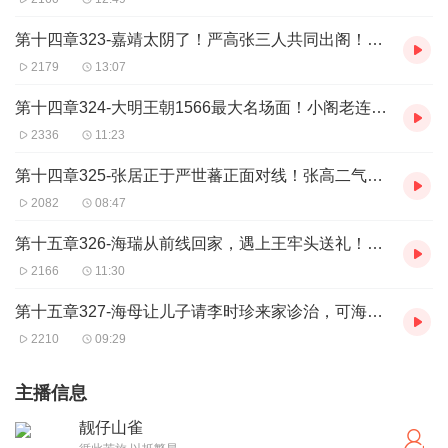
第十四章323-嘉靖太阴了！严高张三人共同出阁！严党重大打击，清流也生裂痕！
2179
13:07
第十四章324-大明王朝1566最大名场面！小阁老连爆金句！
2336
11:23
第十四章325-张居正于严世蕃正面对线！张高二气严世蕃！
2082
08:47
第十五章326-海瑞从前线回家，遇上王牢头送礼！合至于被打出来！？
2166
11:30
第十五章327-海母让儿子请李时珍来家诊治，可海瑞左右为难！
2210
09:29
主播信息
靓仔山雀