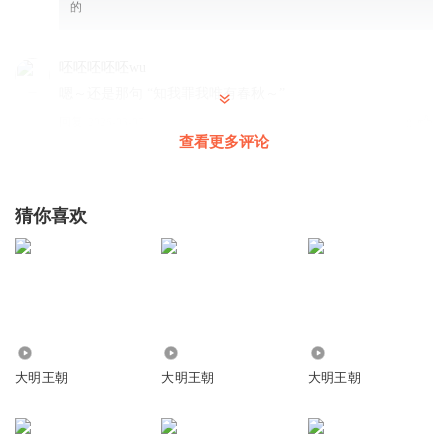
的
呸呸呸呸呸wu
嗯～还是那句 “知我罪我唯有春秋～”
回复
2026-03-07
0
查看更多评论
猜你喜欢
3.10万
13.14万
1418
大明王朝
大明王朝
大明王朝