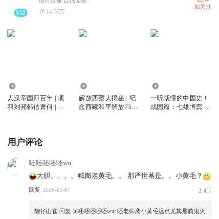
循此苦旅 以抵繁星.
加关注
14.76万
71.95万
417.07万
4.69万
大汉帝国四百年 | 项
解放西藏大揭秘 | 纪
一听就懂的中国史！
羽刘邦韩信萧何 | 文
念西藏和平解放75周
战国篇：七雄博弈 |
景之治汉武帝光武中
年 | 五星红旗如何插
朱良作品 | 三家分晋
兴 | 楚汉争霸七国之
上世界屋脊？| 百万
到秦始皇统一六国
乱黄巾起义官渡赤壁
农奴大解放
用户评论
|
呸呸呸呸呸wu
大胆。。。。喊阁老黄毛。。 那严世蕃是。。小黄毛？
回复
2026-03-07
2
靓仔山雀
回复 @
呸呸呸呸呸wu
:
呸老师离小黄毛远点尤其是骑鬼火