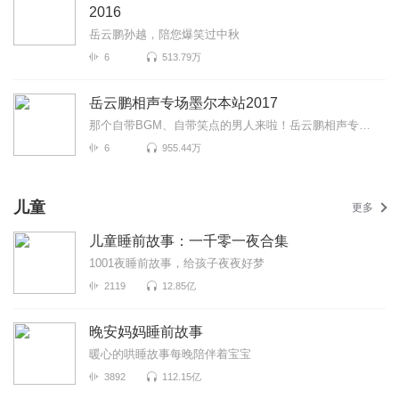
2016
岳云鹏孙越，陪您爆笑过中秋
6
513.79万
岳云鹏相声专场墨尔本站2017
那个自带BGM、自带笑点的男人来啦！岳云鹏相声专场墨尔本站2017爆笑来袭！更有《学歌曲》《对春联》《拴...
6
955.44万
儿童
更多
儿童睡前故事：一千零一夜合集
1001夜睡前故事，给孩子夜夜好梦
2119
12.85亿
晚安妈妈睡前故事
暖心的哄睡故事每晚陪伴着宝宝
3892
112.15亿