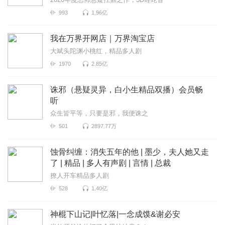
993
1.96亿
我在万界开网店｜万界淘宝店
大斌头陀渊小桃红，精品多人剧
1970
2.85亿
诛邪（悬疑灵异，白小生精品双播）会员畅
听
众生皆平等，只要是邪，我便诛之
501
2897.77万
蚀骨纠缠：消失五年的他 | 墨少，夫人她又走
了 | 精品 | 多人有声剧 | 言情 | 总裁
撩人开车精品多人剧
528
1.40亿
神棍下山记|叶忆落|一念成馍&谢必安