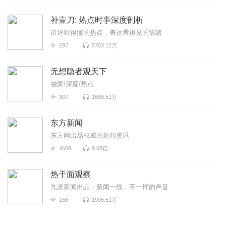
补壹刀: 热点时事深度剖析
讲述听得懂的热点，表达看得见的情绪
297
5703.12万
无想隐者观天下
独家/深度/热点
307
1688.51万
东方新闻
东方网出品权威的新闻资讯
4609
9.08亿
热干面观察
九派新闻出品：新闻一线，不一样的声音
168
1905.51万