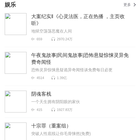
娱乐
更多
大案纪实‖《心灵法医，正在热播 ，主页收
听》
地狱空荡荡恶魔在人间
659
2970.24万
午夜鬼故事|民间鬼故事|恐怖悬疑惊悚灵异免
费奇闻怪
恐怖灵异惊悚悬疑诡异奇闻怪谈免费每日必更
4514
1.39亿
阴魂客栈
一个天生拥有阴阳眼的家伙
415
1927.83万
十宗罪（重案组）
突破人性底线让你毛骨悚然(免费)