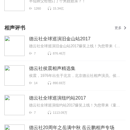
半仙师父给他订了个男娃娃亲？！
1260
15.34亿
相声评书
更多
德云社全球巡演旧金山站2017
德云社全球巡演旧金山站2017爆笑上线！为您带来《童年故事》《富贵有余》《爱情传奇》等高能相声！各种...
7
876.46万
德云社侯震相声精选集
侯震，1976年出生于北京，北京德云社相声演员。侯震是相声大家侯宝林长孙，被称为...
14
890.69万
德云社全球巡演纽约站2017
德云社全球巡演纽约站2017爆笑上线！为您带来《童年故事》《富贵有余》《学外语》等高能相声！各种爆笑...
7
1113.09万
德云社20周年之岳满中秋 岳云鹏相声专场