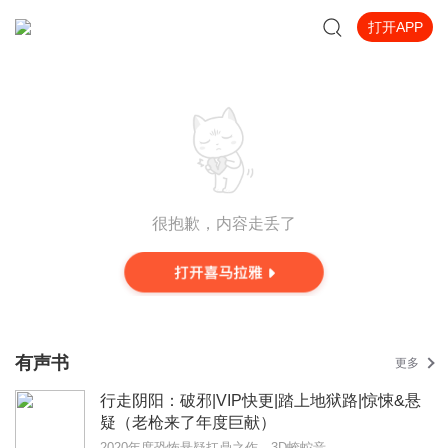
打开APP
很抱歉，内容走丢了
有声书
更多
行走阴阳：破邪|VIP快更|踏上地狱路|惊悚&悬
疑（老枪来了年度巨献）
2020年度恐怖悬疑扛鼎之作，3D蝰蛇音