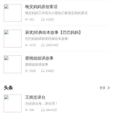
晚安妈妈原创童话
晚安妈妈工作室为小朋友们量身定制的童话
413
4.22亿
获奖|经典绘本故事【巴巴妈妈】
巴巴妈妈讲获奖经典绘本故事
1173
2293.34万
蜜桃姐姐讲故事
蜜桃姐姐讲故事
2316
8.66亿
头条
更多
王炳忠讲台
为你讲台海，讲台湾！
230
506.01万