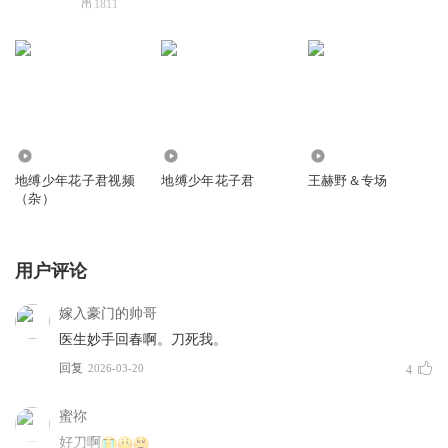
1811
4547
9.40万
5065
地缚少年花子君视频
地缚少年花子君
王赫野＆专场
（杂）
用户评论
嫁入豪门的帅哥
医生妙手回春啊。刀死我。
回复
2026-03-20
4
蜜祢
好刀啊