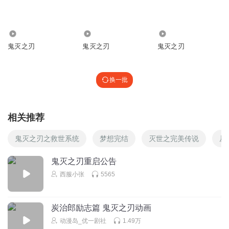
妺妹：哇，满分回答
回复
2026-05-23
1
1119
6834
1.14万
鬼灭之刃
鬼灭之刃
鬼灭之刃
程程的爹妈123
哥哥真好
回复
2026-05-23
1
换一批
相关推荐
鬼灭之刃之救世系统
梦想完结
灭世之完美传说
从
鬼灭之刃重启公告
西服小张
5565
炭治郎励志篇 鬼灭之刃动画
动漫岛_优一剧社
1.49万