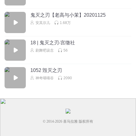
鬼灭之刃【老高与小茉】20201125
安其尔儿
1.68万
18 | 鬼灭之刃-宫徵社
剧舞吧设念
56
1052 毁灭之刃
神奇喵喵谷
2090
© 2014-
2026
喜马拉雅 版权所有