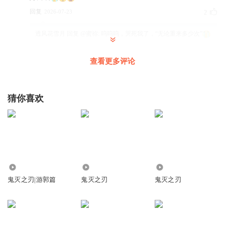
回复
2026-07-23
2
透风花雪月
回复 @
蜜祢
:
呜呜呜，哭死我了，“无论重来多少次”
查看更多评论
被某黄狗刀死的读书人
难道炭治郎的手指没事吗？
回复
2026-05-17
2
猜你喜欢
程程的爹妈123
小梅可爱
回复
2026-05-23
2
3.89万
27.84万
7991
米饭是我
鬼灭之刃|游郭篇
鬼灭之刃
鬼灭之刃
后面这段真的好刀
回复
2026-05-15
1
程程的爹妈123