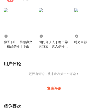
141.77万
6.69万
1957
神医下山｜男频爽文
阴间合伙人｜都市异
时光声影
｜精品多播｜下山文
灵爽文｜真人多播｜
鼻祖｜九婚缠身｜神
另类体验｜倩女能幽
医+绝世悍龙
魂｜地狱能骑士｜惊
声能尖笑
用户评论
还没有评论，快来发表第一个评论！
发表评论
猜你喜欢