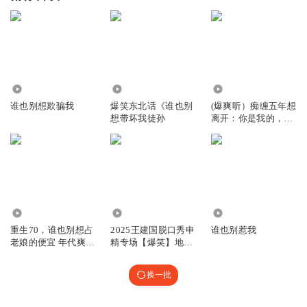
8155
4.03万
9.14万
谁也别想欺骗我
爆笑东北话《谁也别
(爆爽听）痴缠五年想
想带坏我徒孙
离开：你是我的，谁
也别想染指！
25.04万
13.04万
5079
重生70，谁也别想占
2025王建国脱口秀申
谁也别惹我
老娘的便宜 年代爽
精专场【爆笑】地大
文|免费
物博东北段子｜我不
能拿冠军，谁也别想
换一批
拿