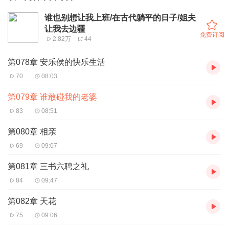
谁也别想让我上班/在古代躺平的日子/姐夫
让我去边疆
免费订阅
2.82万
44
第078章 安乐侯的快乐生活
70
08:03
第079章 谁敢碰我的老婆
83
08:51
第080章 相亲
69
09:07
第081章 三书六聘之礼
84
09:47
第082章 天花
75
09:06