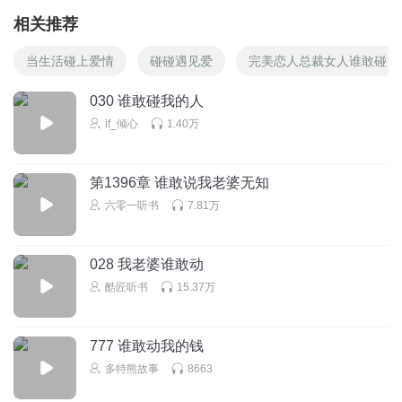
相关推荐
当生活碰上爱情
碰碰遇见爱
完美恋人总裁女人谁敢碰
030 谁敢碰我的人
if_倾心
1.40万
第1396章 谁敢说我老婆无知
六零一听书
7.81万
028 我老婆谁敢动
酷匠听书
15.37万
777 谁敢动我的钱
多特熊故事
8663