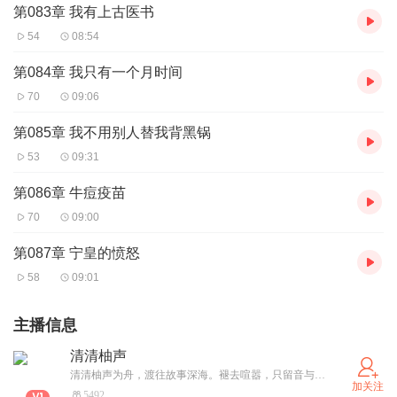
第083章 我有上古医书
54
08:54
第084章 我只有一个月时间
70
09:06
第085章 我不用别人替我背黑锅
53
09:31
第086章 牛痘疫苗
70
09:00
第087章 宁皇的愤怒
58
09:01
主播信息
清清柚声
清清柚声为舟，渡往故事深海。褪去喧嚣，只留音与情的共振，那些藏在清韵里的神秘与温热，会在聆听时慢慢苏醒，让每一段时光，都因这份发声有了专属余韵，期待与你共赴一场场听觉之旅！
加关注
5492