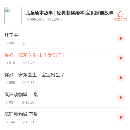
儿童绘本故事 | 经典获奖绘本|宝贝睡前故事
699.56万
1.96万
免费订阅
灶王爷
685
05:56
你好，安东医生-山羊受伤了！
918
07:46
你好，安东医生：宝宝出生了
955
06:33
疯狂动物城 上集
937
11:16
疯狂动物城 下集
744
15:21