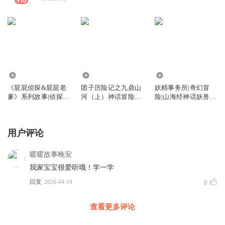
5897.27万
4.20万
12.88万
《屁屁侦探&屁屁老
团子历险记之九鼎山
妖精事务所|奇幻冒
爹》系列故事|侦探冒
河（上）神话冒险故
险|山海经神话妖兽儿
险绘本故事
事
童故事
用户评论
暖暖故事晚安
我家宝宝很爱听哦！学一学
回复
2026-04-19
0
查看更多评论